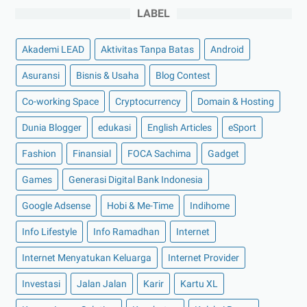
LABEL
►
Oktober 2022
(11)
►
September 2022
(7)
Akademi LEAD
Aktivitas Tanpa Batas
Android
►
Agustus 2022
(13)
Asuransi
Bisnis & Usaha
Blog Contest
►
Juli 2022
(11)
Co-working Space
►
Juni 2022
(12)
Cryptocurrency
Domain & Hosting
►
Mei 2022
(14)
Dunia Blogger
edukasi
English Articles
eSport
►
April 2022
(27)
Fashion
Finansial
FOCA Sachima
Gadget
►
Maret 2022
(21)
Games
Generasi Digital Bank Indonesia
►
Februari 2022
(16)
Google Adsense
Hobi & Me-Time
Indihome
►
Januari 2022
(30)
Info Lifestyle
Info Ramadhan
Internet
▼
2021
(135)
►
Desember 2021
(8)
Internet Menyatukan Keluarga
Internet Provider
►
November 2021
(7)
Investasi
Jalan Jalan
Karir
Kartu XL
►
Oktober 2021
(16)