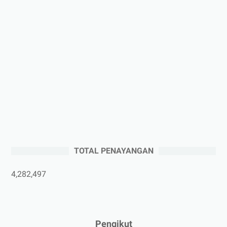
►
2025
(41)
►
Desember 2025
(3)
►
November 2025
(5)
►
Oktober 2025
(3)
►
September 2025
(2)
►
Agustus 2025
(5)
►
Juli 2025
(3)
►
Juni 2025
(4)
►
Mei 2025
(1)
TOTAL PENAYANGAN
►
April 2025
(5)
►
Maret 2025
(3)
4,282,497
►
Februari 2025
(5)
►
Januari 2025
(2)
►
2024
(53)
Pengikut