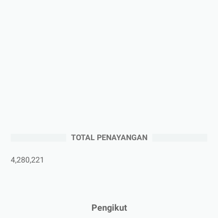
►
2025
(41)
►
Desember 2025
(3)
►
November 2025
(5)
►
Oktober 2025
(3)
►
September 2025
(2)
►
Agustus 2025
(5)
►
Juli 2025
(3)
►
Juni 2025
(4)
►
Mei 2025
(1)
TOTAL PENAYANGAN
►
April 2025
(5)
►
Maret 2025
(3)
4,280,221
►
Februari 2025
(5)
►
Januari 2025
(2)
►
2024
(53)
Pengikut