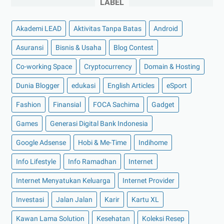
LABEL
►
Oktober 2022
(11)
►
September 2022
(7)
Akademi LEAD
Aktivitas Tanpa Batas
Android
►
Agustus 2022
(13)
Asuransi
Bisnis & Usaha
Blog Contest
►
Juli 2022
(11)
Co-working Space
►
Juni 2022
(12)
Cryptocurrency
Domain & Hosting
►
Mei 2022
(14)
Dunia Blogger
edukasi
English Articles
eSport
►
April 2022
(27)
Fashion
Finansial
FOCA Sachima
Gadget
►
Maret 2022
(21)
Games
Generasi Digital Bank Indonesia
►
Februari 2022
(16)
Google Adsense
Hobi & Me-Time
Indihome
►
Januari 2022
(30)
Info Lifestyle
Info Ramadhan
Internet
▼
2021
(135)
►
Desember 2021
(8)
Internet Menyatukan Keluarga
Internet Provider
►
November 2021
(7)
Investasi
Jalan Jalan
Karir
Kartu XL
►
Oktober 2021
(16)
Kawan Lama Solution
Kesehatan
Koleksi Resep