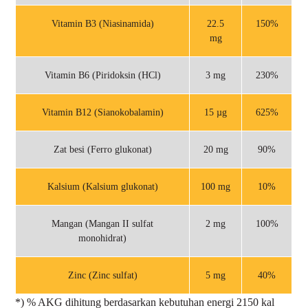
Vitamin B3 (Niasinamida)
22.5
150%
mg
Vitamin B6 (Piridoksin (HCl)
3 mg
230%
Vitamin B12 (Sianokobalamin)
15 µg
625%
Zat besi (Ferro glukonat)
20 mg
90%
Kalsium (Kalsium glukonat)
100 mg
10%
Mangan (Mangan II sulfat
2 mg
100%
monohidrat)
Zinc (Zinc sulfat)
5 mg
40%
*) % AKG dihitung berdasarkan kebutuhan energi 2150 kal