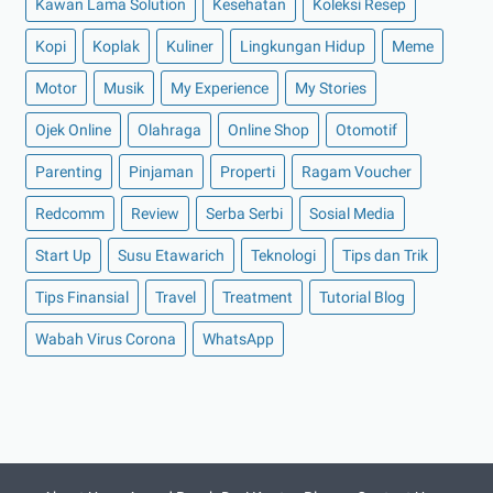
Kawan Lama Solution
Kesehatan
Koleksi Resep
►
Oktober 2021
(16)
Kopi
Koplak
Kuliner
Lingkungan Hidup
Meme
►
September 2021
(15)
►
Agustus 2021
(15)
Motor
Musik
My Experience
My Stories
►
Juli 2021
(7)
Ojek Online
Olahraga
Online Shop
Otomotif
►
Juni 2021
(10)
Parenting
Pinjaman
Properti
Ragam Voucher
►
Mei 2021
(11)
Redcomm
Review
Serba Serbi
Sosial Media
►
April 2021
(13)
Start Up
Susu Etawarich
Teknologi
Tips dan Trik
►
Maret 2021
(12)
►
Februari 2021
(7)
Tips Finansial
Travel
Treatment
Tutorial Blog
►
Januari 2021
(14)
Wabah Virus Corona
WhatsApp
▼
2020
(158)
►
Desember 2020
(11)
▼
November 2020
(14)
Seperti Inilah Keutamaan dari Surat Al-Ikhlas