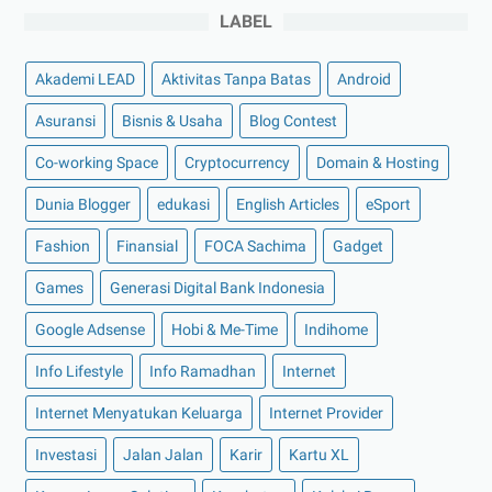
►
November 2022
(4)
LABEL
►
Oktober 2022
(11)
Akademi LEAD
Aktivitas Tanpa Batas
Android
►
September 2022
(7)
►
Agustus 2022
(13)
Asuransi
Bisnis & Usaha
Blog Contest
►
Juli 2022
(11)
Co-working Space
Cryptocurrency
Domain & Hosting
►
Juni 2022
(12)
Dunia Blogger
edukasi
English Articles
eSport
►
Mei 2022
(14)
Fashion
Finansial
FOCA Sachima
Gadget
►
April 2022
(27)
Games
Generasi Digital Bank Indonesia
►
Maret 2022
(21)
Google Adsense
Hobi & Me-Time
Indihome
►
Februari 2022
(16)
►
Januari 2022
(30)
Info Lifestyle
Info Ramadhan
Internet
►
2021
(135)
Internet Menyatukan Keluarga
Internet Provider
►
Desember 2021
(8)
Investasi
Jalan Jalan
Karir
Kartu XL
►
November 2021
(7)