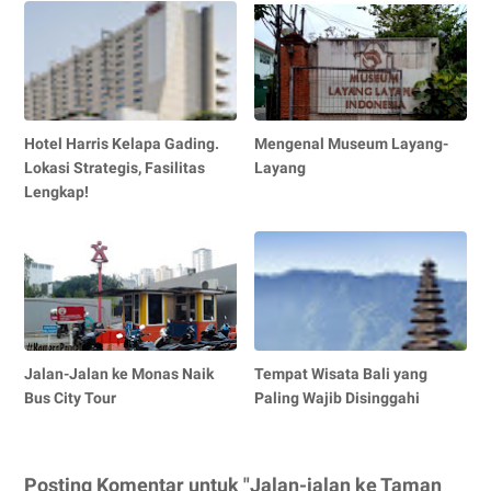
Hotel Harris Kelapa Gading.
Mengenal Museum Layang-
Lokasi Strategis, Fasilitas
Layang
Lengkap!
Jalan-Jalan ke Monas Naik
Tempat Wisata Bali yang
Bus City Tour
Paling Wajib Disinggahi
Posting Komentar untuk "Jalan-jalan ke Taman