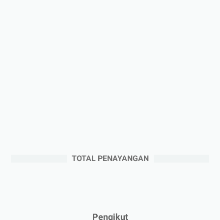
►
Januari 2026
(1)
►
2025
(41)
►
Desember 2025
(3)
►
November 2025
(5)
►
Oktober 2025
(3)
►
September 2025
(2)
►
Agustus 2025
(5)
►
Juli 2025
(3)
►
Juni 2025
(4)
►
Mei 2025
(1)
TOTAL PENAYANGAN
►
April 2025
(5)
►
Maret 2025
(3)
►
Februari 2025
(5)
►
Januari 2025
(2)
Pengikut