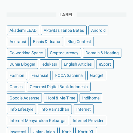
►
Desember 2022
(9)
►
November 2022
(4)
LABEL
►
Oktober 2022
(11)
Akademi LEAD
Aktivitas Tanpa Batas
Android
►
September 2022
(7)
►
Agustus 2022
(13)
Asuransi
Bisnis & Usaha
Blog Contest
►
Juli 2022
(11)
Co-working Space
Cryptocurrency
Domain & Hosting
►
Juni 2022
(12)
Dunia Blogger
edukasi
English Articles
eSport
►
Mei 2022
(14)
Fashion
Finansial
FOCA Sachima
Gadget
►
April 2022
(27)
Games
Generasi Digital Bank Indonesia
►
Maret 2022
(21)
Google Adsense
Hobi & Me-Time
Indihome
►
Februari 2022
(16)
►
Januari 2022
(30)
Info Lifestyle
Info Ramadhan
Internet
►
2021
(135)
Internet Menyatukan Keluarga
Internet Provider
►
Desember 2021
(8)
Investasi
Jalan Jalan
Karir
Kartu XL