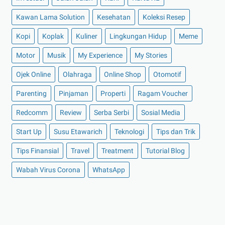
►
November 2021
(7)
Kawan Lama Solution
Kesehatan
Koleksi Resep
►
Oktober 2021
(16)
Kopi
Koplak
Kuliner
Lingkungan Hidup
Meme
►
September 2021
(15)
►
Agustus 2021
(15)
Motor
Musik
My Experience
My Stories
►
Juli 2021
(7)
Ojek Online
Olahraga
Online Shop
Otomotif
►
Juni 2021
(10)
Parenting
Pinjaman
Properti
Ragam Voucher
►
Mei 2021
(11)
Redcomm
Review
Serba Serbi
Sosial Media
►
April 2021
(13)
Start Up
Susu Etawarich
Teknologi
Tips dan Trik
►
Maret 2021
(12)
►
Februari 2021
(7)
Tips Finansial
Travel
Treatment
Tutorial Blog
►
Januari 2021
(14)
Wabah Virus Corona
WhatsApp
▼
2020
(158)
►
Desember 2020
(11)
►
November 2020
(14)