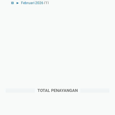
►
Februari 2026
(1)
►
Januari 2026
(1)
►
2025
(41)
►
Desember 2025
(3)
►
November 2025
(5)
►
Oktober 2025
(3)
►
September 2025
(2)
►
Agustus 2025
(5)
►
Juli 2025
(3)
►
Juni 2025
(4)
►
Mei 2025
(1)
TOTAL PENAYANGAN
►
April 2025
(5)
►
Maret 2025
(3)
►
Februari 2025
(5)