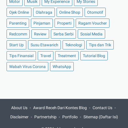
Motor
Musik
My Experience
My Stories
►
Juli 2021
(7)
►
Juni 2021
(10)
Ojek Online
Olahraga
Online Shop
Otomotif
►
Mei 2021
(11)
Parenting
Pinjaman
Properti
Ragam Voucher
►
April 2021
(13)
Redcomm
Review
Serba Serbi
Sosial Media
►
Maret 2021
(12)
Start Up
Susu Etawarich
Teknologi
Tips dan Trik
►
Februari 2021
(7)
Tips Finansial
Travel
Treatment
Tutorial Blog
►
Januari 2021
(14)
Wabah Virus Corona
►
2020
(158)
WhatsApp
►
Desember 2020
(11)
►
November 2020
(14)
►
Oktober 2020
(11)
►
September 2020
(8)
About Us
Award Receh Dari Kontes Blog
Contact Us
►
Agustus 2020
(13)
Disclaimer
Partnertship
Portfolio
Sitemap (Daftar Isi)
►
Juli 2020
(11)