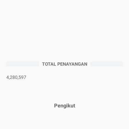
►
November 2025
(5)
►
Oktober 2025
(3)
►
September 2025
(2)
►
Agustus 2025
(5)
►
Juli 2025
(3)
►
Juni 2025
(4)
►
Mei 2025
(1)
TOTAL PENAYANGAN
►
April 2025
(5)
►
Maret 2025
(3)
4,280,597
►
Februari 2025
(5)
►
Januari 2025
(2)
►
2024
(53)
Pengikut
►
Desember 2024
(6)
►
November 2024
(6)