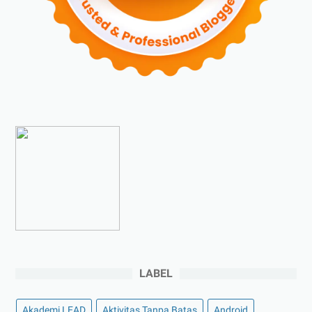
►
September 2023
(4)
►
Agustus 2023
(4)
►
Juli 2023
(4)
►
Juni 2023
(9)
►
Mei 2023
(9)
►
April 2023
(7)
►
Maret 2023
(7)
►
Februari 2023
(4)
►
Januari 2023
(5)
►
2022
(175)
►
Desember 2022
(9)
►
November 2022
(4)
LABEL
►
Oktober 2022
(11)
►
September 2022
(7)
Akademi LEAD
Aktivitas Tanpa Batas
Android