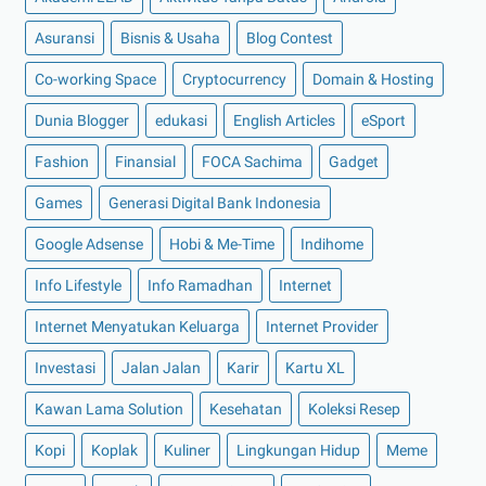
►
Agustus 2022
(13)
Asuransi
Bisnis & Usaha
Blog Contest
►
Juli 2022
(11)
Co-working Space
►
Juni 2022
(12)
Cryptocurrency
Domain & Hosting
►
Mei 2022
(14)
Dunia Blogger
edukasi
English Articles
eSport
►
April 2022
(27)
Fashion
Finansial
FOCA Sachima
Gadget
►
Maret 2022
(21)
Games
Generasi Digital Bank Indonesia
►
Februari 2022
(16)
Google Adsense
Hobi & Me-Time
Indihome
►
Januari 2022
(30)
Info Lifestyle
Info Ramadhan
Internet
►
2021
(135)
►
Desember 2021
(8)
Internet Menyatukan Keluarga
Internet Provider
►
November 2021
(7)
Investasi
Jalan Jalan
Karir
Kartu XL
►
Oktober 2021
(16)
Kawan Lama Solution
Kesehatan
Koleksi Resep
►
September 2021
(15)
Kopi
Koplak
Kuliner
Lingkungan Hidup
Meme
►
Agustus 2021
(15)