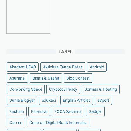
►
Februari 2023
(4)
►
Januari 2023
(5)
►
2022
(175)
►
Desember 2022
(9)
►
November 2022
(4)
LABEL
►
Oktober 2022
(11)
►
September 2022
(7)
Akademi LEAD
Aktivitas Tanpa Batas
Android
►
Agustus 2022
(13)
Asuransi
Bisnis & Usaha
Blog Contest
►
Juli 2022
(11)
Co-working Space
►
Juni 2022
(12)
Cryptocurrency
Domain & Hosting
►
Mei 2022
(14)
Dunia Blogger
edukasi
English Articles
eSport
►
April 2022
(27)
Fashion
Finansial
FOCA Sachima
Gadget
►
Maret 2022
(21)
Games
Generasi Digital Bank Indonesia
►
Februari 2022
(16)