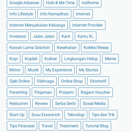
Google Adsense
Hobi & Me-Time
Indihome
►
Januari 2022
(30)
Info Lifestyle
Info Ramadhan
Internet
►
2021
(135)
►
Desember 2021
(8)
Internet Menyatukan Keluarga
Internet Provider
►
November 2021
(7)
Investasi
Jalan Jalan
Karir
Kartu XL
►
Oktober 2021
(16)
Kawan Lama Solution
Kesehatan
Koleksi Resep
►
September 2021
(15)
Kopi
Koplak
Kuliner
Lingkungan Hidup
Meme
►
Agustus 2021
(15)
Motor
Musik
My Experience
My Stories
►
Juli 2021
(7)
►
Juni 2021
(10)
Ojek Online
Olahraga
Online Shop
Otomotif
►
Mei 2021
(11)
Parenting
Pinjaman
Properti
Ragam Voucher
►
April 2021
(13)
Redcomm
Review
Serba Serbi
Sosial Media
►
Maret 2021
(12)
Start Up
Susu Etawarich
Teknologi
Tips dan Trik
►
Februari 2021
(7)
Tips Finansial
Travel
Treatment
Tutorial Blog
►
Januari 2021
(14)