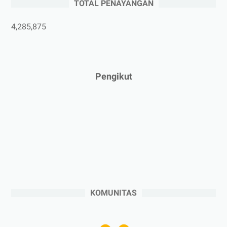
TOTAL PENAYANGAN
►
April 2025
(5)
►
Maret 2025
(3)
4,285,875
►
Februari 2025
(5)
►
Januari 2025
(2)
►
2024
(53)
Pengikut
►
Desember 2024
(6)
►
November 2024
(6)
►
Oktober 2024
(5)
►
September 2024
(6)
►
Agustus 2024
(4)
►
Juli 2024
(6)
►
Juni 2024
(3)
KOMUNITAS
►
Mei 2024
(5)
►
April 2024
(2)