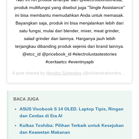
produk multifungsi yang disebut juga "Single Assistance"
ini bisa membantu memudahkan Anda untuk memasak.
Bayangkan saja, produk ini bisa menjalankan lebih dari
satu fungsi, mulai dari blender, mixer, meat grinder,
salad grinder dan lainnya. Harganya jauh lebih
terjangkau dibanding produk sejenis dari brand lainnya.
@etcc_id @pricebook_id #electroluxtastestories
#ceritaetcc #eventnyapb
A post shared by
Hendra Suhendra
(@suhendrahendra20) on
N
BACA JUGA
ASUS Vivobook S 14 OLED. Laptop Tipis, Ringan
dan Cerdas di Era AI
Kulkas Toshiba: Pilihan Terbaik untuk Kesejukan
dan Keawetan Makanan