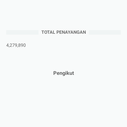
►
Juli 2025
(3)
►
Juni 2025
(4)
►
Mei 2025
(1)
TOTAL PENAYANGAN
►
April 2025
(5)
►
Maret 2025
(3)
4,279,890
►
Februari 2025
(5)
►
Januari 2025
(2)
►
2024
(53)
Pengikut
►
Desember 2024
(6)
►
November 2024
(6)
►
Oktober 2024
(5)
►
September 2024
(6)
►
Agustus 2024
(4)
►
Juli 2024
(6)