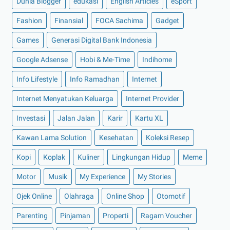
Dunia Blogger
edukasi
English Articles
eSport
►
April 2022
(27)
Fashion
Finansial
FOCA Sachima
Gadget
►
Maret 2022
(21)
Games
Generasi Digital Bank Indonesia
►
Februari 2022
(16)
Google Adsense
Hobi & Me-Time
Indihome
►
Januari 2022
(30)
Info Lifestyle
Info Ramadhan
Internet
►
2021
(135)
►
Desember 2021
(8)
Internet Menyatukan Keluarga
Internet Provider
►
November 2021
(7)
Investasi
Jalan Jalan
Karir
Kartu XL
►
Oktober 2021
(16)
Kawan Lama Solution
Kesehatan
Koleksi Resep
►
September 2021
(15)
Kopi
Koplak
Kuliner
Lingkungan Hidup
Meme
►
Agustus 2021
(15)
Motor
Musik
My Experience
My Stories
►
Juli 2021
(7)
►
Juni 2021
(10)
Ojek Online
Olahraga
Online Shop
Otomotif
►
Mei 2021
(11)
Parenting
Pinjaman
Properti
Ragam Voucher
►
April 2021
(13)