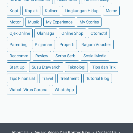
►
Oktober 2021
(16)
Kopi
Koplak
Kuliner
Lingkungan Hidup
Meme
►
September 2021
(15)
►
Agustus 2021
(15)
Motor
Musik
My Experience
My Stories
►
Juli 2021
(7)
Ojek Online
Olahraga
Online Shop
Otomotif
►
Juni 2021
(10)
Parenting
Pinjaman
Properti
Ragam Voucher
►
Mei 2021
(11)
Redcomm
Review
Serba Serbi
Sosial Media
►
April 2021
(13)
Start Up
Susu Etawarich
Teknologi
Tips dan Trik
►
Maret 2021
(12)
►
Februari 2021
(7)
Tips Finansial
Travel
Treatment
Tutorial Blog
►
Januari 2021
(14)
Wabah Virus Corona
WhatsApp
►
2020
(158)
►
Desember 2020
(11)
►
November 2020
(14)
►
Oktober 2020
(11)
About Us
Award Receh Dari Kontes Blog
Contact Us