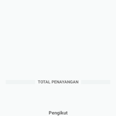
►
Januari 2026
(1)
►
2025
(41)
►
Desember 2025
(3)
►
November 2025
(5)
►
Oktober 2025
(3)
►
September 2025
(2)
►
Agustus 2025
(5)
►
Juli 2025
(3)
►
Juni 2025
(4)
►
Mei 2025
(1)
TOTAL PENAYANGAN
►
April 2025
(5)
►
Maret 2025
(3)
►
Februari 2025
(5)
►
Januari 2025
(2)
Pengikut