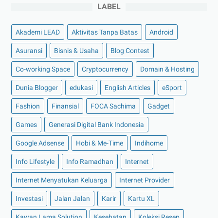
►
November 2022
(4)
LABEL
►
Oktober 2022
(11)
Akademi LEAD
Aktivitas Tanpa Batas
Android
►
September 2022
(7)
►
Agustus 2022
(13)
Asuransi
Bisnis & Usaha
Blog Contest
►
Juli 2022
(11)
Co-working Space
Cryptocurrency
Domain & Hosting
►
Juni 2022
(12)
Dunia Blogger
edukasi
English Articles
eSport
►
Mei 2022
(14)
Fashion
Finansial
FOCA Sachima
Gadget
►
April 2022
(27)
Games
Generasi Digital Bank Indonesia
►
Maret 2022
(21)
Google Adsense
Hobi & Me-Time
Indihome
►
Februari 2022
(16)
►
Januari 2022
(30)
Info Lifestyle
Info Ramadhan
Internet
►
2021
(135)
Internet Menyatukan Keluarga
Internet Provider
►
Desember 2021
(8)
Investasi
Jalan Jalan
Karir
Kartu XL
►
November 2021
(7)
Kawan Lama Solution
Kesehatan
Koleksi Resep