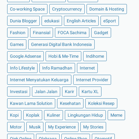
►
Maret 2023
(7)
Co-working Space
Cryptocurrency
Domain & Hosting
►
Februari 2023
(4)
Dunia Blogger
edukasi
English Articles
eSport
►
Januari 2023
(5)
Fashion
►
2022
(175)
Finansial
FOCA Sachima
Gadget
►
Desember 2022
(9)
Games
Generasi Digital Bank Indonesia
►
November 2022
(4)
Google Adsense
Hobi & Me-Time
Indihome
►
Oktober 2022
(11)
Info Lifestyle
Info Ramadhan
Internet
►
September 2022
(7)
Internet Menyatukan Keluarga
Internet Provider
►
Agustus 2022
(13)
Investasi
Jalan Jalan
Karir
Kartu XL
►
Juli 2022
(11)
►
Juni 2022
(12)
Kawan Lama Solution
Kesehatan
Koleksi Resep
►
Mei 2022
(14)
Kopi
Koplak
Kuliner
Lingkungan Hidup
Meme
►
April 2022
(27)
Motor
Musik
My Experience
My Stories
►
Maret 2022
(21)
Ojek Online
Olahraga
Online Shop
Otomotif