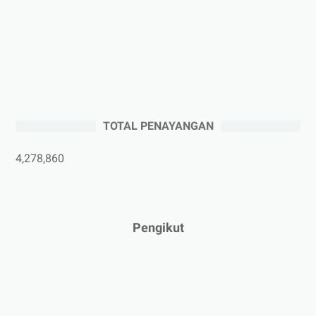
►
September 2025
(2)
►
Agustus 2025
(5)
►
Juli 2025
(3)
►
Juni 2025
(4)
►
Mei 2025
(1)
TOTAL PENAYANGAN
►
April 2025
(5)
►
Maret 2025
(3)
4,278,860
►
Februari 2025
(5)
►
Januari 2025
(2)
►
2024
(53)
Pengikut
►
Desember 2024
(6)
►
November 2024
(6)
►
Oktober 2024
(5)
►
September 2024
(6)