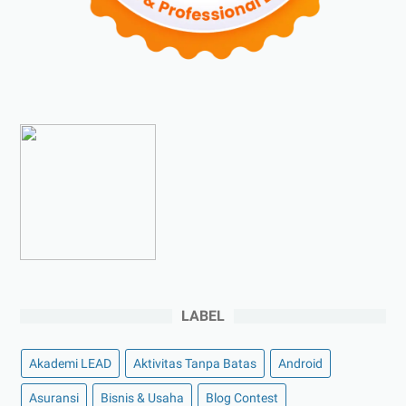
►
Juli 2023
(4)
►
Juni 2023
(9)
▼
Mei 2023
(9)
Pilihan Jurusan Serta Biaya Kuliah Online di BINUS
Kenali Forklift Toyota untuk Kebutuhan Mendasar In...
Selain Materi, Ini Investasi Terbaik Anak Muda yan...
Yuk Coba! 3 Cara Baca Novel Gratis, Tanpa Aplikasi...
8 Oleh-oleh Khas Palembang, Rasanya Maknyus Bikin
...
Ingin Memotivasi Diri? Coba Deh Tonton 10 Film Ber...
Intip Cara Kerja Absensi Face Recognition dan Kele...
LABEL
Manfaat Membaca Berita yang Perlu Anda Ketahui
Why Are Shapewear Dresses a Hot Trend in Fashion?
Akademi LEAD
Aktivitas Tanpa Batas
Android
►
April 2023
(7)
Asuransi
Bisnis & Usaha
Blog Contest