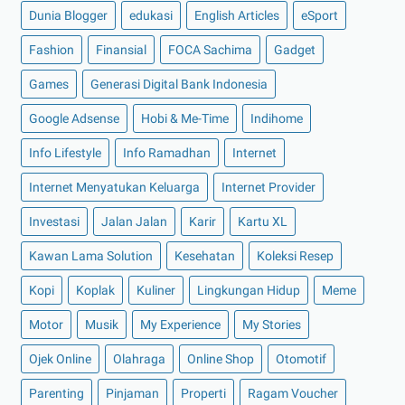
►
Februari 2023
(4)
Dunia Blogger
edukasi
English Articles
eSport
►
Januari 2023
(5)
Fashion
Finansial
FOCA Sachima
Gadget
►
2022
(175)
Games
Generasi Digital Bank Indonesia
►
Desember 2022
(9)
Google Adsense
Hobi & Me-Time
Indihome
►
November 2022
(4)
Info Lifestyle
Info Ramadhan
Internet
►
Oktober 2022
(11)
Internet Menyatukan Keluarga
Internet Provider
►
September 2022
(7)
►
Agustus 2022
(13)
Investasi
Jalan Jalan
Karir
Kartu XL
►
Juli 2022
(11)
Kawan Lama Solution
Kesehatan
Koleksi Resep
►
Juni 2022
(12)
Kopi
Koplak
Kuliner
Lingkungan Hidup
Meme
►
Mei 2022
(14)
Motor
Musik
My Experience
My Stories
►
April 2022
(27)
Ojek Online
Olahraga
Online Shop
Otomotif
►
Maret 2022
(21)
►
Februari 2022
(16)
Parenting
Pinjaman
Properti
Ragam Voucher