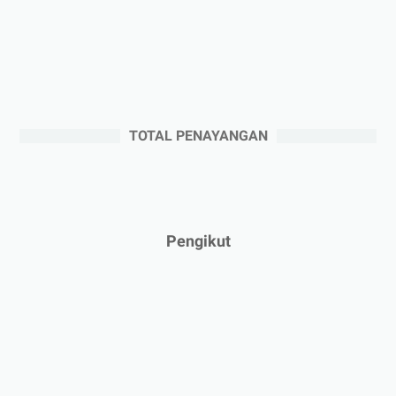
►
September 2025
(2)
►
Agustus 2025
(5)
►
Juli 2025
(3)
►
Juni 2025
(4)
►
Mei 2025
(1)
TOTAL PENAYANGAN
►
April 2025
(5)
►
Maret 2025
(3)
►
Februari 2025
(5)
►
Januari 2025
(2)
Pengikut
►
2024
(53)
►
Desember 2024
(6)
►
November 2024
(6)
►
Oktober 2024
(5)
►
September 2024
(6)