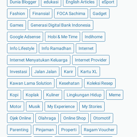
Dunia Blogger
edukasi
English Articles
eSport
Review Brightening Serum Propolis Probiotic dari e...
Fashion
Finansial
FOCA Sachima
Gadget
Bisnis Toko Sembako, Usaha Jangka Panjang
Menjanji...
Games
Generasi Digital Bank Indonesia
Faktor-faktor yang Memengaruhi Harga Bitcoin
Google Adsense
Hobi & Me-Time
Indihome
Mengenal Produk Flexi Hospital & Surgical Protecti...
Info Lifestyle
Info Ramadhan
Internet
Salah Transfer? Tetap Tenang! Cek Rekening Bank da...
Internet Menyatukan Keluarga
Internet Provider
Liwa Supriyanti dan Misi CSR Gunung Prisma
Investasi
Jalan Jalan
Karir
Kartu XL
Cara Menjaga Mobil Berwarna Putih Nampak Kinclong
...
Kawan Lama Solution
Kesehatan
Koleksi Resep
Kursus Bahasa Inggris di Lister, Bantu Tingkatkan ...
Kopi
Koplak
Kuliner
Lingkungan Hidup
Meme
RS Premier Bintaro : Healthy Talk Show Scoliosis u...
Motor
Musik
My Experience
My Stories
Undercover.co.id, Jasa SEO untuk Membantu Usaha
Kecil
Ojek Online
Olahraga
Online Shop
Otomotif
5 Tips Mencari Kosan Jakarta Selatan Secara Lebih ...
Parenting
Pinjaman
Properti
Ragam Voucher
►
Mei 2022
(14)