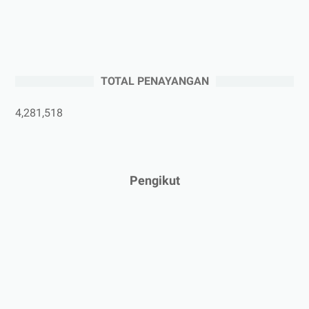
►
Agustus 2025
(5)
►
Juli 2025
(3)
►
Juni 2025
(4)
►
Mei 2025
(1)
TOTAL PENAYANGAN
►
April 2025
(5)
►
Maret 2025
(3)
4,281,518
►
Februari 2025
(5)
►
Januari 2025
(2)
►
2024
(53)
Pengikut
►
Desember 2024
(6)
►
November 2024
(6)
►
Oktober 2024
(5)
►
September 2024
(6)
►
Agustus 2024
(4)