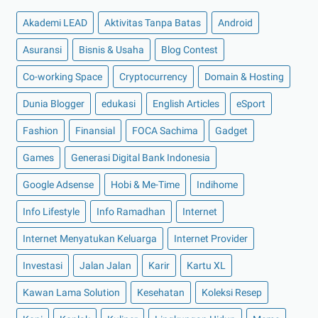
►
September 2022
(7)
Akademi LEAD
Aktivitas Tanpa Batas
Android
►
Agustus 2022
(13)
Asuransi
Bisnis & Usaha
Blog Contest
►
Juli 2022
(11)
Co-working Space
►
Juni 2022
(12)
Cryptocurrency
Domain & Hosting
►
Mei 2022
(14)
Dunia Blogger
edukasi
English Articles
eSport
►
April 2022
(27)
Fashion
Finansial
FOCA Sachima
Gadget
►
Maret 2022
(21)
Games
Generasi Digital Bank Indonesia
▼
Februari 2022
(16)
Serum Pencerah Wajah Terbaik dari Pond's
Google Adsense
Hobi & Me-Time
Indihome
Kawasaki Ninja 250SL VS Suzuki Gixxer SF 250. Pili...
Info Lifestyle
Info Ramadhan
Internet
Buka Tabungan Online dan Siapkan Dana Traveling
Internet Menyatukan Keluarga
Internet Provider
Berbagi File Gratis Dengan Aplikasi SHAREit
Investasi
Jalan Jalan
Karir
Kartu XL
Perhatikan Beberapa Tips Ganti Ban Mobil Agar Tida...
Kawan Lama Solution
Kesehatan
Koleksi Resep
Rencana Pembiayaan Modal Kerja