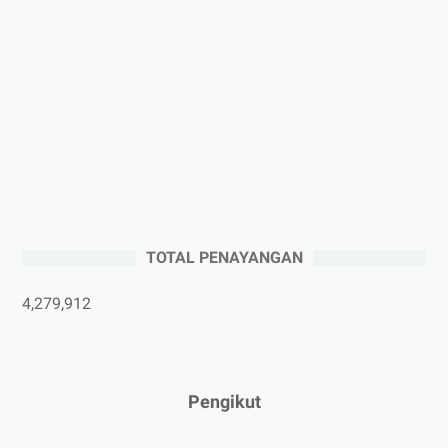
►
Desember 2025
(3)
►
November 2025
(5)
►
Oktober 2025
(3)
►
September 2025
(2)
►
Agustus 2025
(5)
►
Juli 2025
(3)
►
Juni 2025
(4)
►
Mei 2025
(1)
TOTAL PENAYANGAN
►
April 2025
(5)
►
Maret 2025
(3)
4,279,912
►
Februari 2025
(5)
►
Januari 2025
(2)
►
2024
(53)
Pengikut
►
Desember 2024
(6)