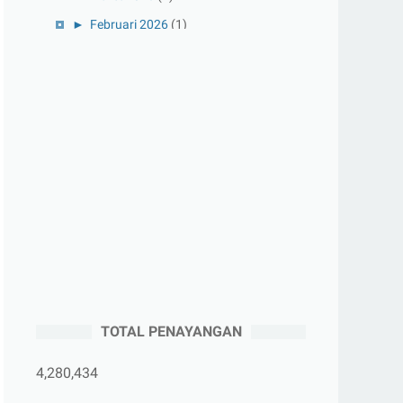
►
Februari 2026
(1)
►
Januari 2026
(1)
►
2025
(41)
►
Desember 2025
(3)
►
November 2025
(5)
►
Oktober 2025
(3)
►
September 2025
(2)
►
Agustus 2025
(5)
►
Juli 2025
(3)
►
Juni 2025
(4)
►
Mei 2025
(1)
TOTAL PENAYANGAN
►
April 2025
(5)
►
Maret 2025
(3)
4,280,434
►
Februari 2025
(5)