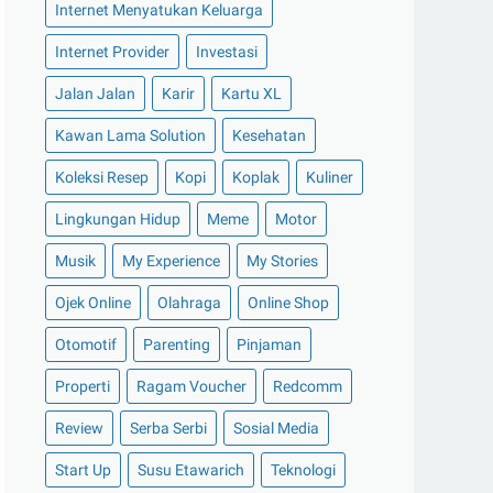
Internet Menyatukan Keluarga
Buka Tabungan Online dan Siapkan
Internet Provider
Investasi
Dana Traveling
Berbagi File Gratis Dengan Aplikasi
Jalan Jalan
Karir
Kartu XL
SHAREit
Kawan Lama Solution
Kesehatan
Perhatikan Beberapa Tips Ganti Ban
Mobil Agar Tida...
Koleksi Resep
Kopi
Koplak
Kuliner
Rencana Pembiayaan Modal Kerja
Lingkungan Hidup
Meme
Motor
IndiHome Dukung Perkembangan
Musik
My Experience
My Stories
Olahraga eSport di In...
Ojek Online
Olahraga
Online Shop
Upaya Kimin Tanoto Putus Rantai
Covid-19!
Otomotif
Parenting
Pinjaman
Paket Sewa Jakarta Coworking Space
Properti
Ragam Voucher
Redcomm
Termurah, Wajib...
Tips Membeli Rumah Second Agar
Review
Serba Serbi
Sosial Media
Kamu Tidak Salah Beli
Start Up
Susu Etawarich
Teknologi
Pengertian Data Management