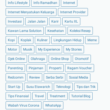
Info Lifestyle
Info Ramadhan
Internet
►
2021
(135)
►
Desember 2021
(8)
Internet Menyatukan Keluarga
Internet Provider
►
November 2021
(7)
Investasi
Jalan Jalan
Karir
Kartu XL
►
Oktober 2021
(16)
Kawan Lama Solution
Kesehatan
Koleksi Resep
►
September 2021
(15)
Kopi
Koplak
Kuliner
Lingkungan Hidup
Meme
►
Agustus 2021
(15)
Motor
Musik
My Experience
My Stories
►
Juli 2021
(7)
►
Juni 2021
(10)
Ojek Online
Olahraga
Online Shop
Otomotif
►
Mei 2021
(11)
Parenting
Pinjaman
Properti
Ragam Voucher
►
April 2021
(13)
Redcomm
Review
Serba Serbi
Sosial Media
►
Maret 2021
(12)
Start Up
Susu Etawarich
Teknologi
Tips dan Trik
►
Februari 2021
(7)
Tips Finansial
Travel
Treatment
Tutorial Blog
►
Januari 2021
(14)
Wabah Virus Corona
▼
2020
(158)
WhatsApp