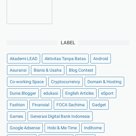
►
Januari 2023
(5)
►
2022
(175)
►
Desember 2022
(9)
►
November 2022
(4)
LABEL
►
Oktober 2022
(11)
►
September 2022
(7)
Akademi LEAD
Aktivitas Tanpa Batas
Android
►
Agustus 2022
(13)
Asuransi
Bisnis & Usaha
Blog Contest
►
Juli 2022
(11)
Co-working Space
►
Juni 2022
(12)
Cryptocurrency
Domain & Hosting
►
Mei 2022
(14)
Dunia Blogger
edukasi
English Articles
eSport
►
April 2022
(27)
Fashion
Finansial
FOCA Sachima
Gadget
►
Maret 2022
(21)
Games
Generasi Digital Bank Indonesia
►
Februari 2022
(16)
Google Adsense
Hobi & Me-Time
Indihome
►
Januari 2022
(30)