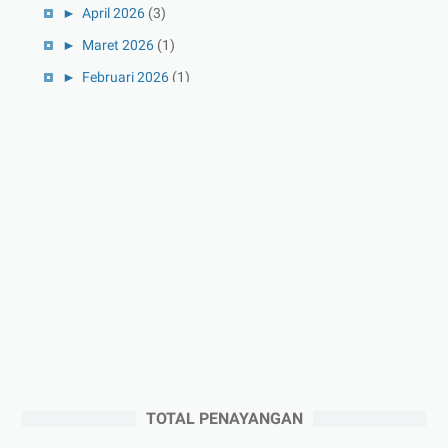
►
April 2026
(3)
►
Maret 2026
(1)
►
Februari 2026
(1)
►
Januari 2026
(1)
►
2025
(41)
►
Desember 2025
(3)
►
November 2025
(5)
►
Oktober 2025
(3)
►
September 2025
(2)
►
Agustus 2025
(5)
►
Juli 2025
(3)
►
Juni 2025
(4)
►
Mei 2025
(1)
TOTAL PENAYANGAN
►
April 2025
(5)