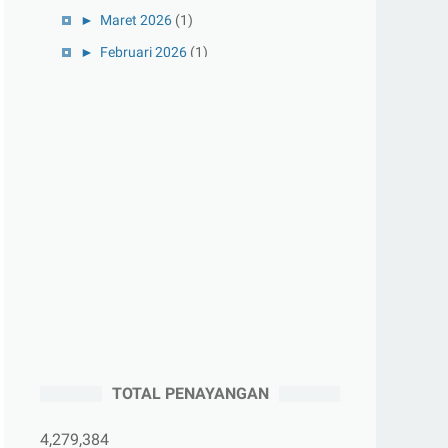
►
Maret 2026
(1)
►
Februari 2026
(1)
►
Januari 2026
(1)
►
2025
(41)
►
Desember 2025
(3)
►
November 2025
(5)
►
Oktober 2025
(3)
►
September 2025
(2)
►
Agustus 2025
(5)
►
Juli 2025
(3)
►
Juni 2025
(4)
►
Mei 2025
(1)
TOTAL PENAYANGAN
►
April 2025
(5)
►
Maret 2025
(3)
4,279,384