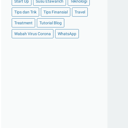
Start Up
Susu Etawarich
Teknologi
►
November 2020
(14)
Tips dan Trik
Tips Finansial
Travel
►
Oktober 2020
(11)
Treatment
Tutorial Blog
►
September 2020
(8)
►
Agustus 2020
(13)
Wabah Virus Corona
WhatsApp
►
Juli 2020
(11)
►
Juni 2020
(13)
►
Mei 2020
(12)
►
April 2020
(13)
►
Maret 2020
(19)
►
Februari 2020
(20)
►
Januari 2020
(13)
▼
2019
(177)
►
Desember 2019
(15)
►
November 2019
(13)