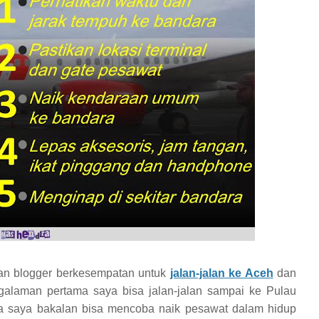
man blogger berkesempatan untuk
jalan-jalan ke Aceh
dan
galaman pertama saya bisa jalan-jalan sampai ke Pulau
a saya bakalan bisa mencoba naik pesawat dalam hidup