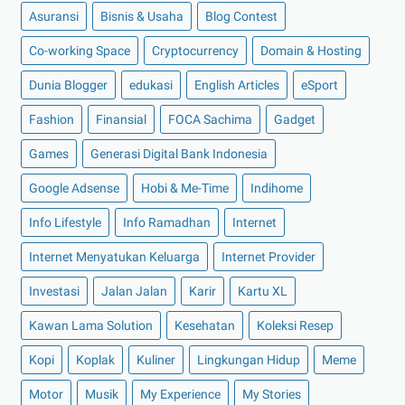
Asuransi
Bisnis & Usaha
Blog Contest
►
Juli 2022
(11)
Co-working Space
►
Juni 2022
(12)
Cryptocurrency
Domain & Hosting
►
Mei 2022
(14)
Dunia Blogger
edukasi
English Articles
eSport
►
April 2022
(27)
Fashion
Finansial
FOCA Sachima
Gadget
►
Maret 2022
(21)
Games
Generasi Digital Bank Indonesia
►
Februari 2022
(16)
Google Adsense
Hobi & Me-Time
Indihome
►
Januari 2022
(30)
Info Lifestyle
Info Ramadhan
Internet
►
2021
(135)
►
Desember 2021
(8)
Internet Menyatukan Keluarga
Internet Provider
►
November 2021
(7)
Investasi
Jalan Jalan
Karir
Kartu XL
►
Oktober 2021
(16)
Kawan Lama Solution
Kesehatan
Koleksi Resep
►
September 2021
(15)
Kopi
Koplak
Kuliner
Lingkungan Hidup
Meme
►
Agustus 2021
(15)
Motor
Musik
My Experience
My Stories
►
Juli 2021
(7)