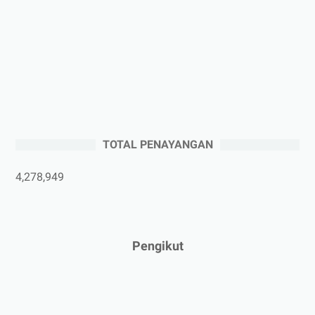
►
Oktober 2025
(3)
►
September 2025
(2)
►
Agustus 2025
(5)
►
Juli 2025
(3)
►
Juni 2025
(4)
►
Mei 2025
(1)
TOTAL PENAYANGAN
►
April 2025
(5)
►
Maret 2025
(3)
4,278,949
►
Februari 2025
(5)
►
Januari 2025
(2)
►
2024
(53)
Pengikut
►
Desember 2024
(6)
►
November 2024
(6)
►
Oktober 2024
(5)