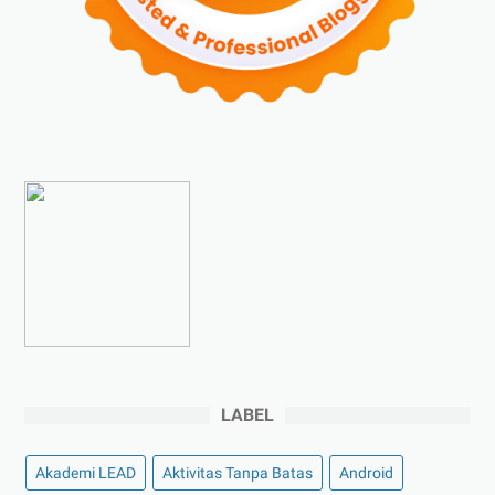
►
Agustus 2023
(4)
►
Juli 2023
(4)
►
Juni 2023
(9)
►
Mei 2023
(9)
►
April 2023
(7)
►
Maret 2023
(7)
►
Februari 2023
(4)
►
Januari 2023
(5)
►
2022
(175)
►
Desember 2022
(9)
►
November 2022
(4)
LABEL
►
Oktober 2022
(11)
►
September 2022
(7)
Akademi LEAD
Aktivitas Tanpa Batas
Android
►
Agustus 2022
(13)