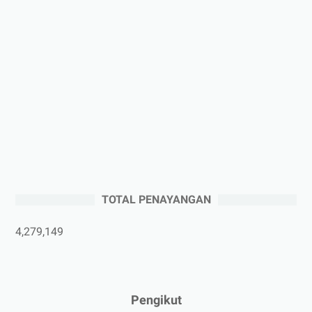
►
2025
(41)
►
Desember 2025
(3)
►
November 2025
(5)
►
Oktober 2025
(3)
►
September 2025
(2)
►
Agustus 2025
(5)
►
Juli 2025
(3)
►
Juni 2025
(4)
►
Mei 2025
(1)
TOTAL PENAYANGAN
►
April 2025
(5)
►
Maret 2025
(3)
4,279,149
►
Februari 2025
(5)
►
Januari 2025
(2)
►
2024
(53)
Pengikut