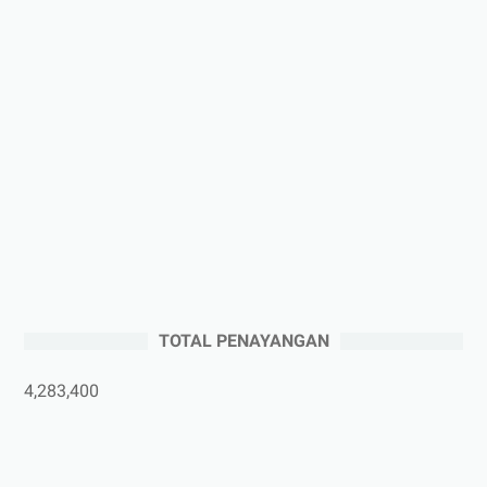
►
Januari 2026
(1)
►
2025
(41)
►
Desember 2025
(3)
►
November 2025
(5)
►
Oktober 2025
(3)
►
September 2025
(2)
►
Agustus 2025
(5)
►
Juli 2025
(3)
►
Juni 2025
(4)
►
Mei 2025
(1)
TOTAL PENAYANGAN
►
April 2025
(5)
►
Maret 2025
(3)
4,283,400
►
Februari 2025
(5)
►
Januari 2025
(2)