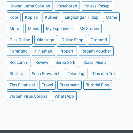
►
Oktober 2021
(16)
Kawan Lama Solution
Kesehatan
Koleksi Resep
►
September 2021
(15)
Kopi
Koplak
Kuliner
Lingkungan Hidup
Meme
►
Agustus 2021
(15)
Motor
Musik
My Experience
My Stories
►
Juli 2021
(7)
►
Juni 2021
(10)
Ojek Online
Olahraga
Online Shop
Otomotif
►
Mei 2021
(11)
Parenting
Pinjaman
Properti
Ragam Voucher
►
April 2021
(13)
Redcomm
Review
Serba Serbi
Sosial Media
►
Maret 2021
(12)
Start Up
Susu Etawarich
Teknologi
Tips dan Trik
►
Februari 2021
(7)
Tips Finansial
Travel
Treatment
Tutorial Blog
►
Januari 2021
(14)
Wabah Virus Corona
►
2020
(158)
WhatsApp
►
Desember 2020
(11)
►
November 2020
(14)
►
Oktober 2020
(11)