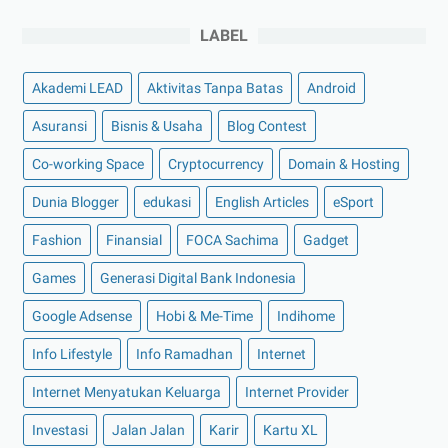
►
November 2022
(4)
LABEL
►
Oktober 2022
(11)
►
September 2022
(7)
Akademi LEAD
Aktivitas Tanpa Batas
Android
►
Agustus 2022
(13)
Asuransi
Bisnis & Usaha
Blog Contest
►
Juli 2022
(11)
Co-working Space
►
Juni 2022
(12)
Cryptocurrency
Domain & Hosting
►
Mei 2022
(14)
Dunia Blogger
edukasi
English Articles
eSport
►
April 2022
(27)
Fashion
Finansial
FOCA Sachima
Gadget
►
Maret 2022
(21)
Games
Generasi Digital Bank Indonesia
►
Februari 2022
(16)
Google Adsense
Hobi & Me-Time
Indihome
►
Januari 2022
(30)
Info Lifestyle
Info Ramadhan
Internet
►
2021
(135)
►
Desember 2021
(8)
Internet Menyatukan Keluarga
Internet Provider
►
November 2021
(7)
Investasi
Jalan Jalan
Karir
Kartu XL