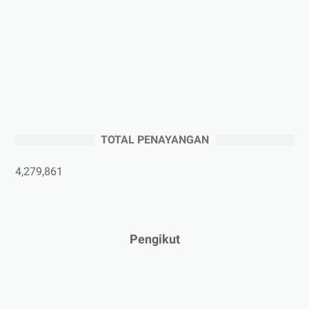
►
Oktober 2025
(3)
►
September 2025
(2)
►
Agustus 2025
(5)
►
Juli 2025
(3)
►
Juni 2025
(4)
►
Mei 2025
(1)
TOTAL PENAYANGAN
►
April 2025
(5)
►
Maret 2025
(3)
4,279,861
►
Februari 2025
(5)
►
Januari 2025
(2)
►
2024
(53)
Pengikut
►
Desember 2024
(6)
►
November 2024
(6)
►
Oktober 2024
(5)