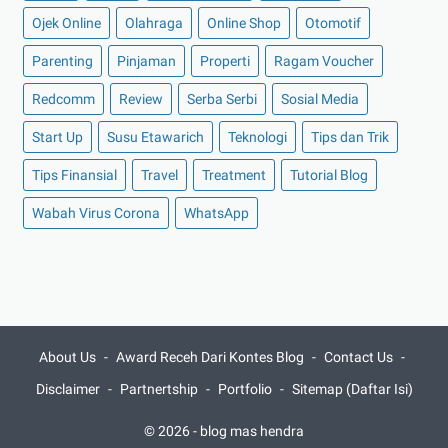
►
Juni 2021
(10)
Ojek Online
Olahraga
Online Shop
Otomotif
►
Mei 2021
(11)
Parenting
Pinjaman
Properti
Ragam Voucher
►
April 2021
(13)
Redcomm
Review
Serba Serbi
Sosial Media
►
Maret 2021
(12)
Start Up
Susu Etawarich
Teknologi
Tips dan Trik
►
Februari 2021
(7)
Tips Finansial
Travel
Treatment
Tutorial Blog
►
Januari 2021
(14)
Wabah Virus Corona
►
2020
(158)
WhatsApp
►
Desember 2020
(11)
►
November 2020
(14)
►
Oktober 2020
(11)
►
September 2020
(8)
About Us
Award Receh Dari Kontes Blog
Contact Us
►
Agustus 2020
(13)
Disclaimer
Partnertship
Portfolio
Sitemap (Daftar Isi)
►
Juli 2020
(11)
© 2026 -
blog mas hendra
►
Juni 2020
(13)