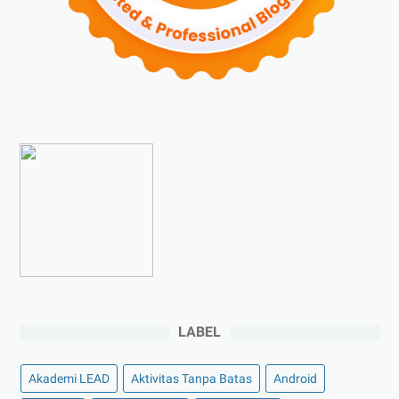
►
Agustus 2023
(4)
►
Juli 2023
(4)
►
Juni 2023
(9)
►
Mei 2023
(9)
►
April 2023
(7)
►
Maret 2023
(7)
►
Februari 2023
(4)
►
Januari 2023
(5)
►
2022
(175)
►
Desember 2022
(9)
►
November 2022
(4)
LABEL
►
Oktober 2022
(11)
►
September 2022
(7)
Akademi LEAD
Aktivitas Tanpa Batas
Android
►
Agustus 2022
(13)