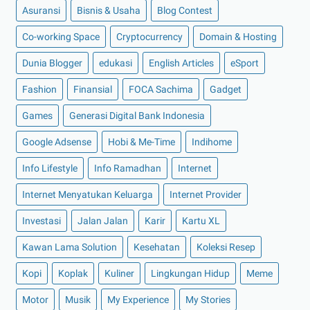
Asuransi
Bisnis & Usaha
Blog Contest
►
Juli 2022
(11)
Co-working Space
►
Juni 2022
(12)
Cryptocurrency
Domain & Hosting
►
Mei 2022
(14)
Dunia Blogger
edukasi
English Articles
eSport
►
April 2022
(27)
Fashion
Finansial
FOCA Sachima
Gadget
►
Maret 2022
(21)
Games
Generasi Digital Bank Indonesia
►
Februari 2022
(16)
Google Adsense
Hobi & Me-Time
Indihome
►
Januari 2022
(30)
Info Lifestyle
Info Ramadhan
Internet
►
2021
(135)
►
Desember 2021
(8)
Internet Menyatukan Keluarga
Internet Provider
►
November 2021
(7)
Investasi
Jalan Jalan
Karir
Kartu XL
►
Oktober 2021
(16)
Kawan Lama Solution
Kesehatan
Koleksi Resep
►
September 2021
(15)
Kopi
Koplak
Kuliner
Lingkungan Hidup
Meme
►
Agustus 2021
(15)
Motor
Musik
My Experience
My Stories
►
Juli 2021
(7)