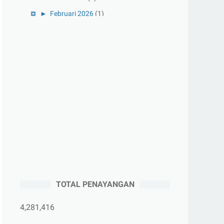
►
Februari 2026
(1)
►
Januari 2026
(1)
►
2025
(41)
►
Desember 2025
(3)
►
November 2025
(5)
►
Oktober 2025
(3)
►
September 2025
(2)
►
Agustus 2025
(5)
►
Juli 2025
(3)
►
Juni 2025
(4)
►
Mei 2025
(1)
TOTAL PENAYANGAN
►
April 2025
(5)
►
Maret 2025
(3)
4,281,416
►
Februari 2025
(5)