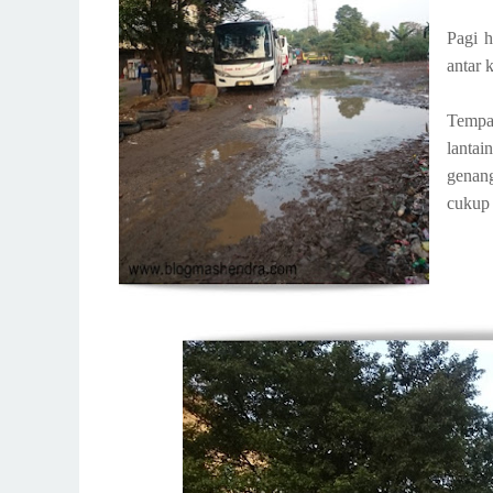
Pagi h
antar 
Tempa
lantai
genang
cukup 