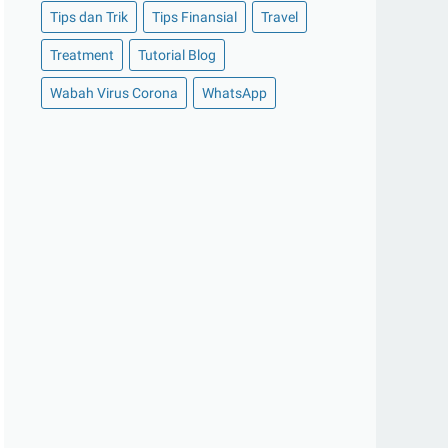
Tips dan Trik
Tips Finansial
Travel
►
Oktober 2020
(11)
Treatment
Tutorial Blog
►
September 2020
(8)
►
Agustus 2020
(13)
Wabah Virus Corona
WhatsApp
►
Juli 2020
(11)
►
Juni 2020
(13)
►
Mei 2020
(12)
►
April 2020
(13)
►
Maret 2020
(19)
►
Februari 2020
(20)
►
Januari 2020
(13)
►
2019
(177)
►
Desember 2019
(15)
►
November 2019
(13)
►
Oktober 2019
(19)