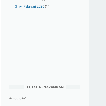
►
Februari 2026
(1)
►
Januari 2026
(1)
►
2025
(41)
►
Desember 2025
(3)
►
November 2025
(5)
►
Oktober 2025
(3)
►
September 2025
(2)
►
Agustus 2025
(5)
►
Juli 2025
(3)
►
Juni 2025
(4)
►
Mei 2025
(1)
TOTAL PENAYANGAN
►
April 2025
(5)
►
Maret 2025
(3)
4,283,842
►
Februari 2025
(5)