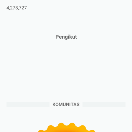
►
Maret 2025
(3)
4,278,727
►
Februari 2025
(5)
►
Januari 2025
(2)
►
2024
(53)
Pengikut
►
Desember 2024
(6)
►
November 2024
(6)
►
Oktober 2024
(5)
►
September 2024
(6)
►
Agustus 2024
(4)
►
Juli 2024
(6)
►
Juni 2024
(3)
KOMUNITAS
►
Mei 2024
(5)
►
April 2024
(2)
►
Maret 2024
(2)