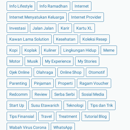
Info Lifestyle
Info Ramadhan
Internet
►
2021
(135)
►
Desember 2021
(8)
Internet Menyatukan Keluarga
Internet Provider
►
November 2021
(7)
Investasi
Jalan Jalan
Karir
Kartu XL
►
Oktober 2021
(16)
Kawan Lama Solution
Kesehatan
Koleksi Resep
►
September 2021
(15)
Kopi
Koplak
Kuliner
Lingkungan Hidup
Meme
►
Agustus 2021
(15)
Motor
Musik
My Experience
My Stories
►
Juli 2021
(7)
►
Juni 2021
(10)
Ojek Online
Olahraga
Online Shop
Otomotif
►
Mei 2021
(11)
Parenting
Pinjaman
Properti
Ragam Voucher
►
April 2021
(13)
Redcomm
Review
Serba Serbi
Sosial Media
►
Maret 2021
(12)
Start Up
Susu Etawarich
Teknologi
Tips dan Trik
►
Februari 2021
(7)
Tips Finansial
Travel
Treatment
Tutorial Blog
►
Januari 2021
(14)
Wabah Virus Corona
►
2020
(158)
WhatsApp