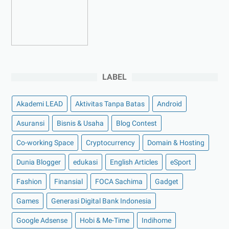
►
Januari 2023
(5)
►
2022
(175)
►
Desember 2022
(9)
►
November 2022
(4)
LABEL
►
Oktober 2022
(11)
►
September 2022
(7)
Akademi LEAD
Aktivitas Tanpa Batas
Android
►
Agustus 2022
(13)
Asuransi
Bisnis & Usaha
Blog Contest
►
Juli 2022
(11)
Co-working Space
►
Juni 2022
(12)
Cryptocurrency
Domain & Hosting
►
Mei 2022
(14)
Dunia Blogger
edukasi
English Articles
eSport
►
April 2022
(27)
Fashion
Finansial
FOCA Sachima
Gadget
►
Maret 2022
(21)
Games
Generasi Digital Bank Indonesia
►
Februari 2022
(16)
Google Adsense
Hobi & Me-Time
Indihome
►
Januari 2022
(30)