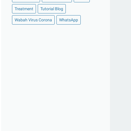
►
Oktober 2020
(11)
Treatment
Tutorial Blog
►
September 2020
(8)
►
Agustus 2020
(13)
Wabah Virus Corona
WhatsApp
►
Juli 2020
(11)
►
Juni 2020
(13)
►
Mei 2020
(12)
►
April 2020
(13)
►
Maret 2020
(19)
►
Februari 2020
(20)
►
Januari 2020
(13)
►
2019
(177)
►
Desember 2019
(15)
►
November 2019
(13)
►
Oktober 2019
(19)