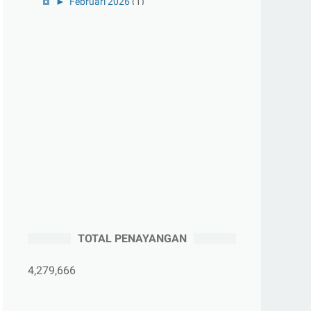
►
Februari 2026
(1)
►
Januari 2026
(1)
►
2025
(41)
►
Desember 2025
(3)
►
November 2025
(5)
►
Oktober 2025
(3)
►
September 2025
(2)
►
Agustus 2025
(5)
►
Juli 2025
(3)
►
Juni 2025
(4)
►
Mei 2025
(1)
TOTAL PENAYANGAN
►
April 2025
(5)
►
Maret 2025
(3)
4,279,666
►
Februari 2025
(5)