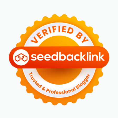
►
Juni 2024
(3)
►
Mei 2024
(5)
►
April 2024
(2)
►
Maret 2024
(2)
►
Februari 2024
(6)
►
Januari 2024
(2)
▼
2023
(70)
►
Desember 2023
(5)
►
November 2023
(6)
►
Oktober 2023
(6)
►
September 2023
(4)
►
Agustus 2023
(4)
►
Juli 2023
(4)
►
Juni 2023
(9)