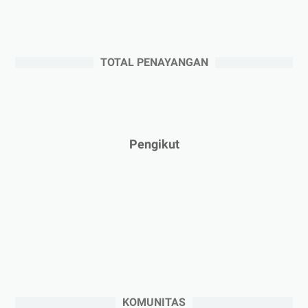
►
Juli 2025
(3)
►
Juni 2025
(4)
►
Mei 2025
(1)
TOTAL PENAYANGAN
►
April 2025
(5)
►
Maret 2025
(3)
►
Februari 2025
(5)
►
Januari 2025
(2)
Pengikut
►
2024
(53)
►
Desember 2024
(6)
►
November 2024
(6)
►
Oktober 2024
(5)
►
September 2024
(6)
►
Agustus 2024
(4)
►
Juli 2024
(6)
KOMUNITAS