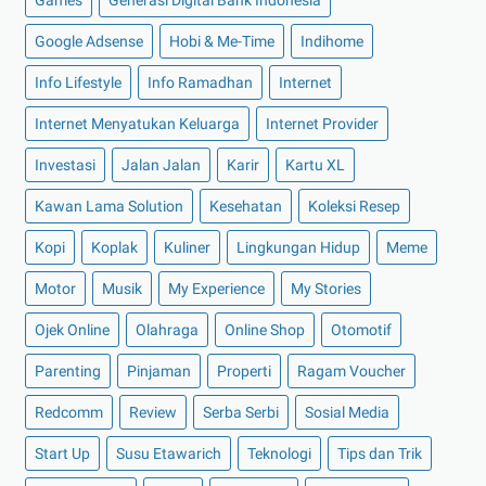
Games
Generasi Digital Bank Indonesia
►
Agustus 2022
(13)
Google Adsense
Hobi & Me-Time
Indihome
►
Juli 2022
(11)
►
Juni 2022
(12)
Info Lifestyle
Info Ramadhan
Internet
►
Mei 2022
(14)
Internet Menyatukan Keluarga
Internet Provider
►
April 2022
(27)
Investasi
Jalan Jalan
Karir
Kartu XL
►
Maret 2022
(21)
Kawan Lama Solution
Kesehatan
Koleksi Resep
►
Februari 2022
(16)
Kopi
Koplak
Kuliner
Lingkungan Hidup
Meme
►
Januari 2022
(30)
►
2021
(135)
Motor
Musik
My Experience
My Stories
►
Desember 2021
(8)
Ojek Online
Olahraga
Online Shop
Otomotif
►
November 2021
(7)
Parenting
Pinjaman
Properti
Ragam Voucher
►
Oktober 2021
(16)
Redcomm
Review
Serba Serbi
Sosial Media
►
September 2021
(15)
Start Up
Susu Etawarich
Teknologi
Tips dan Trik
►
Agustus 2021
(15)