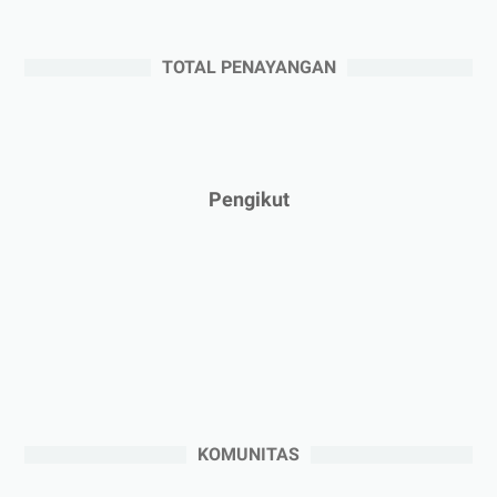
►
Juni 2025
(4)
►
Mei 2025
(1)
TOTAL PENAYANGAN
►
April 2025
(5)
►
Maret 2025
(3)
►
Februari 2025
(5)
►
Januari 2025
(2)
Pengikut
►
2024
(53)
►
Desember 2024
(6)
►
November 2024
(6)
►
Oktober 2024
(5)
►
September 2024
(6)
►
Agustus 2024
(4)
►
Juli 2024
(6)
KOMUNITAS
►
Juni 2024
(3)