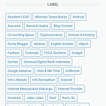
►
November 2022
(4)
LABEL
►
Oktober 2022
(11)
Akademi LEAD
Aktivitas Tanpa Batas
Android
▼
September 2022
(7)
Berikut Beberapa Channel YouTube dengan Jumlah
Asuransi
Bisnis & Usaha
Blog Contest
Sub...
Co-working Space
Cryptocurrency
Domain & Hosting
Harga Emas Antam dan Keuntungan Berinvestasi
Emas ...
Dunia Blogger
edukasi
English Articles
eSport
Apa Itu Jasa Pengiriman Barang? Begini
Fashion
Finansial
FOCA Sachima
Gadget
Penjelasannya!
Hilangkan Bosan dengan Bermain Game-game Seru di
Games
Generasi Digital Bank Indonesia
G...
Google Adsense
Hobi & Me-Time
Indihome
Ini Dia Ciri-ciri Asuransi Mobil yang Bagus untuk ...
Info Lifestyle
Info Ramadhan
Internet
Perawatan Mobil Terbaik di Auto2000 Kotabumi
Internet Menyatukan Keluarga
Internet Provider
Daftar Perusahaan Startup di Indonesia yang Sukses
►
Agustus 2022
(13)
Investasi
Jalan Jalan
Karir
Kartu XL
►
Juli 2022
(11)