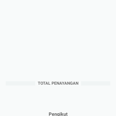
►
Januari 2026
(1)
►
2025
(41)
►
Desember 2025
(3)
►
November 2025
(5)
►
Oktober 2025
(3)
►
September 2025
(2)
►
Agustus 2025
(5)
►
Juli 2025
(3)
►
Juni 2025
(4)
►
Mei 2025
(1)
TOTAL PENAYANGAN
►
April 2025
(5)
►
Maret 2025
(3)
►
Februari 2025
(5)
►
Januari 2025
(2)
Pengikut