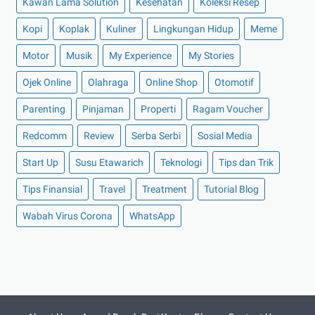
Kawan Lama Solution
Kesehatan
Koleksi Resep
►
Juni 2022
(12)
Kopi
Koplak
Kuliner
Lingkungan Hidup
Meme
►
Mei 2022
(14)
Motor
Musik
My Experience
My Stories
►
April 2022
(27)
Ojek Online
Olahraga
Online Shop
Otomotif
►
Maret 2022
(21)
►
Februari 2022
(16)
Parenting
Pinjaman
Properti
Ragam Voucher
►
Januari 2022
(30)
Redcomm
Review
Serba Serbi
Sosial Media
►
2021
(135)
Start Up
Susu Etawarich
Teknologi
Tips dan Trik
►
Desember 2021
(8)
Tips Finansial
Travel
Treatment
Tutorial Blog
►
November 2021
(7)
Wabah Virus Corona
WhatsApp
►
Oktober 2021
(16)
►
September 2021
(15)
►
Agustus 2021
(15)
►
Juli 2021
(7)
►
Juni 2021
(10)