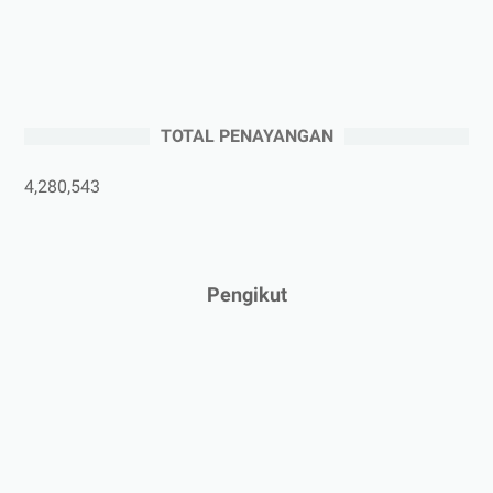
►
Agustus 2025
(5)
►
Juli 2025
(3)
►
Juni 2025
(4)
►
Mei 2025
(1)
TOTAL PENAYANGAN
►
April 2025
(5)
►
Maret 2025
(3)
4,280,543
►
Februari 2025
(5)
►
Januari 2025
(2)
►
2024
(53)
Pengikut
►
Desember 2024
(6)
►
November 2024
(6)
►
Oktober 2024
(5)
►
September 2024
(6)
►
Agustus 2024
(4)