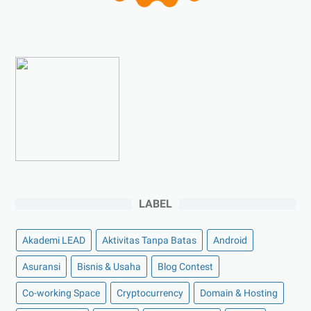
►
Juni 2023
(9)
►
Mei 2023
(9)
►
April 2023
(7)
►
Maret 2023
(7)
►
Februari 2023
(4)
►
Januari 2023
(5)
▼
2022
(175)
►
Desember 2022
(9)
►
November 2022
(4)
LABEL
►
Oktober 2022
(11)
▼
September 2022
(7)
Akademi LEAD
Aktivitas Tanpa Batas
Android
Berikut Beberapa Channel YouTube dengan Jumlah
Sub...
Asuransi
Bisnis & Usaha
Blog Contest
Harga Emas Antam dan Keuntungan Berinvestasi
Co-working Space
Cryptocurrency
Domain & Hosting
Emas ...