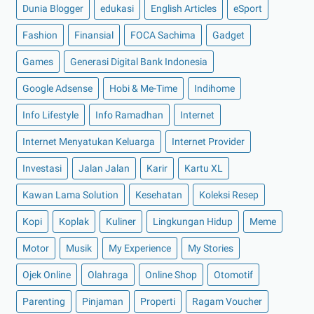
Apa Itu Jasa Pengiriman Barang? Begini
Dunia Blogger
edukasi
English Articles
eSport
Penjelasannya!
Fashion
Finansial
FOCA Sachima
Gadget
Hilangkan Bosan dengan Bermain Game-game Seru di
G...
Games
Generasi Digital Bank Indonesia
Ini Dia Ciri-ciri Asuransi Mobil yang Bagus untuk ...
Google Adsense
Hobi & Me-Time
Indihome
Perawatan Mobil Terbaik di Auto2000 Kotabumi
Info Lifestyle
Info Ramadhan
Internet
Daftar Perusahaan Startup di Indonesia yang Sukses
Internet Menyatukan Keluarga
Internet Provider
►
Agustus 2022
(13)
Investasi
Jalan Jalan
Karir
Kartu XL
►
Juli 2022
(11)
►
Juni 2022
(12)
Kawan Lama Solution
Kesehatan
Koleksi Resep
►
Mei 2022
(14)
Kopi
Koplak
Kuliner
Lingkungan Hidup
Meme
►
April 2022
(27)
Motor
Musik
My Experience
My Stories
►
Maret 2022
(21)
Ojek Online
Olahraga
Online Shop
Otomotif
►
Februari 2022
(16)
Parenting
Pinjaman
Properti
Ragam Voucher
►
Januari 2022
(30)