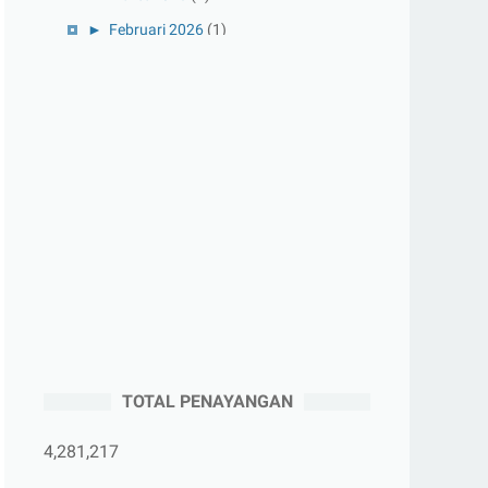
►
Februari 2026
(1)
►
Januari 2026
(1)
►
2025
(41)
►
Desember 2025
(3)
►
November 2025
(5)
►
Oktober 2025
(3)
►
September 2025
(2)
►
Agustus 2025
(5)
►
Juli 2025
(3)
►
Juni 2025
(4)
►
Mei 2025
(1)
TOTAL PENAYANGAN
►
April 2025
(5)
►
Maret 2025
(3)
4,281,217
►
Februari 2025
(5)