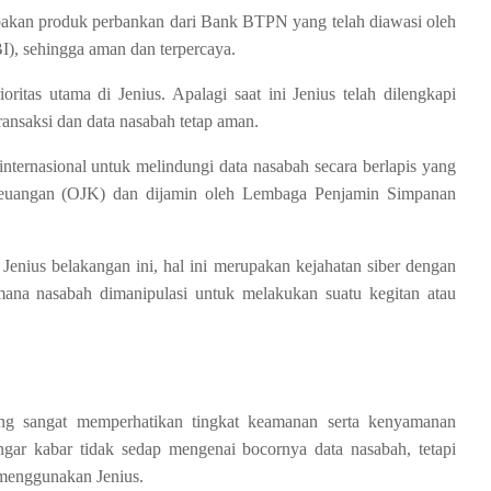
rupakan produk perbankan dari Bank BTPN yang telah diawasi oleh
I), sehingga aman dan terpercaya.
itas utama di Jenius. Apalagi saat ini Jenius telah dilengkapi
ansaksi dan data nasabah tetap aman.
internasional untuk melindungi data nasabah secara berlapis yang
 Keuangan (OJK) dan dijamin oleh Lembaga Penjamin Simpanan
nius belakangan ini, hal ini merupakan kejahatan siber dengan
 mana nasabah dimanipulasi untuk melakukan suatu kegitan atau
ang sangat memperhatikan tingkat keamanan serta kenyamanan
ar kabar tidak sedap mengenai bocornya data nasabah, tetapi
 menggunakan Jenius.