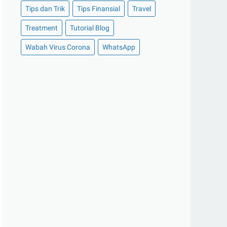
Tips dan Trik
Tips Finansial
Travel
►
Oktober 2020
(11)
Treatment
Tutorial Blog
►
September 2020
(8)
►
Agustus 2020
(13)
Wabah Virus Corona
WhatsApp
►
Juli 2020
(11)
►
Juni 2020
(13)
►
Mei 2020
(12)
►
April 2020
(13)
►
Maret 2020
(19)
►
Februari 2020
(20)
►
Januari 2020
(13)
►
2019
(177)
►
Desember 2019
(15)
►
November 2019
(13)
►
Oktober 2019
(19)