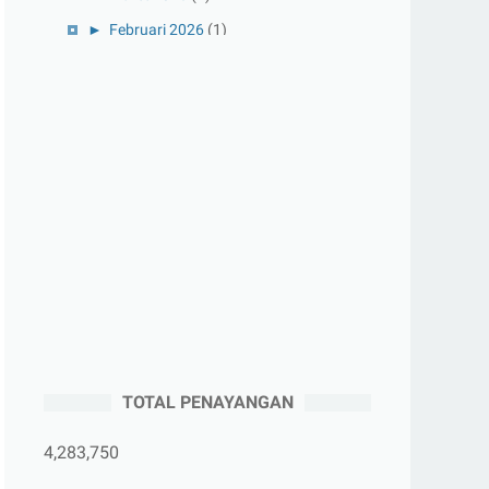
►
Februari 2026
(1)
►
Januari 2026
(1)
►
2025
(41)
►
Desember 2025
(3)
►
November 2025
(5)
►
Oktober 2025
(3)
►
September 2025
(2)
►
Agustus 2025
(5)
►
Juli 2025
(3)
►
Juni 2025
(4)
►
Mei 2025
(1)
TOTAL PENAYANGAN
►
April 2025
(5)
►
Maret 2025
(3)
4,283,750
►
Februari 2025
(5)