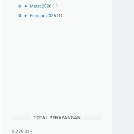
►
Maret 2026
(1)
►
Februari 2026
(1)
►
Januari 2026
(1)
►
2025
(41)
►
Desember 2025
(3)
►
November 2025
(5)
►
Oktober 2025
(3)
►
September 2025
(2)
►
Agustus 2025
(5)
►
Juli 2025
(3)
►
Juni 2025
(4)
►
Mei 2025
(1)
TOTAL PENAYANGAN
►
April 2025
(5)
►
Maret 2025
(3)
4,279,017