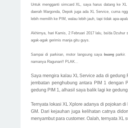
Untuk mengganti
simcard
XL, saya harus datang ke XL 
daerah Margonda, Depok juga ada XL Service,
cuma ngg
lebih memilih ke PIM, walau lebih jauh, tapi tidak apa-apal
Akhirnya, hari Kamis, 2 Februari 2017 lalu, ba'da Dzuhur
agak-agak gerimi
s manja g
itu guys.
Sampai di par
kiran, motor langsung saya
buang
parkir.
namanya Ragunan!! PLAK...
Saya mengira kalau XL Service ada di gedung
jembatan penghubung antara PIM 1 dengan PIM
gedung PIM 1, alhasil saya balik lagi ke gedung
Ternyata lokasi XL Xplore
adanya
di pojok
an
di 
GM. Dari
kejauhan juga
kelihatan
catnya di
dom
menyambut
para
customer. Oalah, ternyata XL 