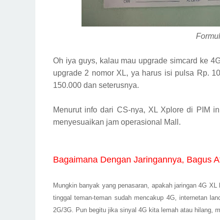
Formuli
Oh iya guys, kalau mau upgrade simcard ke 4G
upgrade 2 nomor XL, ya harus isi pulsa Rp. 1
150.000
dan seteru
snya.
Menurut info dari CS-nya, XL Xplore di PIM in
menyesuaikan jam operasional Mall.
Bagaimana Dengan Jaringannya, Bagus A
Mungkin banyak yang penasaran, apakah jaringan 4G XL b
tinggal
teman-te
man
sudah mencakup 4G, internetan lan
2G/3G. Pun begitu jika sinyal 4G kita lemah atau hilang, 