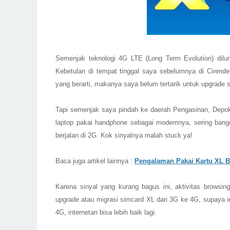
Semenjak teknologi 4G LTE (Long Term Evoluti
on)
dilu
Kebetulan di tempat tinggal saya sebelumnya di Cirend
yang berarti, makanya saya belum tertarik untuk
upgrade 
Tapi
semenjak saya pi
ndah
ke daerah Pengasinan, Depok
laptop pakai handphone sebagai modemnya, sering banget
berjalan di 2G. Kok sinyalnya malah
stuck
ya
!
Baca juga artikel lainnya :
Pengalaman Pakai Kartu XL B
Karena sinyal yang kurang bagus ini, aktivitas browsin
upgrade
atau migrasi
simcard
XL dari 3G ke 4G, supaya in
4G, internetan bisa lebih baik lagi.