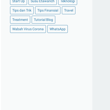
Start Up
Susu Etawarich
Teknologi
►
November 2020
(14)
Tips dan Trik
Tips Finansial
Travel
►
Oktober 2020
(11)
Treatment
Tutorial Blog
►
September 2020
(8)
►
Agustus 2020
(13)
Wabah Virus Corona
WhatsApp
►
Juli 2020
(11)
►
Juni 2020
(13)
►
Mei 2020
(12)
►
April 2020
(13)
►
Maret 2020
(19)
►
Februari 2020
(20)
►
Januari 2020
(13)
►
2019
(177)
►
Desember 2019
(15)
►
November 2019
(13)