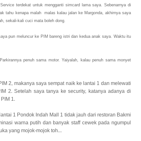
Service terdekat untuk mengganti simcard lama saya.
Sebenarnya di
ak tahu kenapa malah
malas kalau jalan ke Margonda, akhirnya saya
ah, sekali
-kali
cuci mata
boleh dong
.
 saya pun
melun
cur
ke
PIM bareng istri dan kedua anak sa
ya. Waktu itu
 Parkirannya penuh sama
motor
. Yaiyalah, kalau penuh sama monyet
 PIM 2, makanya saya sempat
nai
k ke lantai 1 dan
melewati
 2. Setelah saya tanya ke security, katanya adanya di
 PIM 1.
lantai 1 Pondok Indah Mall 1 tidak jauh dari restoran Bakmi
inasi warna putih dan banyak staff cewek pada ngumpul
suka yang mojok-
mojok toh...