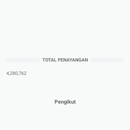
►
Oktober 2025
(3)
►
September 2025
(2)
►
Agustus 2025
(5)
►
Juli 2025
(3)
►
Juni 2025
(4)
►
Mei 2025
(1)
TOTAL PENAYANGAN
►
April 2025
(5)
►
Maret 2025
(3)
4,280,762
►
Februari 2025
(5)
►
Januari 2025
(2)
►
2024
(53)
Pengikut
►
Desember 2024
(6)
►
November 2024
(6)
►
Oktober 2024
(5)