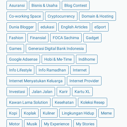
Asuransi
Bisnis & Usaha
Blog Contest
►
Juli 2022
(11)
Co-working Space
►
Juni 2022
(12)
Cryptocurrency
Domain & Hosting
►
Mei 2022
(14)
Dunia Blogger
edukasi
English Articles
eSport
►
April 2022
(27)
Fashion
Finansial
FOCA Sachima
Gadget
►
Maret 2022
(21)
Games
Generasi Digital Bank Indonesia
►
Februari 2022
(16)
Google Adsense
Hobi & Me-Time
Indihome
►
Januari 2022
(30)
Info Lifestyle
Info Ramadhan
Internet
►
2021
(135)
►
Desember 2021
(8)
Internet Menyatukan Keluarga
Internet Provider
►
November 2021
(7)
Investasi
Jalan Jalan
Karir
Kartu XL
►
Oktober 2021
(16)
Kawan Lama Solution
Kesehatan
Koleksi Resep
►
September 2021
(15)
Kopi
Koplak
Kuliner
Lingkungan Hidup
Meme
►
Agustus 2021
(15)
Motor
Musik
My Experience
My Stories
►
Juli 2021
(7)