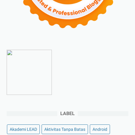
►
Agustus 2023
(4)
►
Juli 2023
(4)
►
Juni 2023
(9)
►
Mei 2023
(9)
►
April 2023
(7)
►
Maret 2023
(7)
►
Februari 2023
(4)
►
Januari 2023
(5)
►
2022
(175)
►
Desember 2022
(9)
►
November 2022
(4)
LABEL
►
Oktober 2022
(11)
►
September 2022
(7)
Akademi LEAD
Aktivitas Tanpa Batas
Android
►
Agustus 2022
(13)