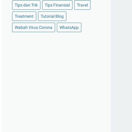
Tips dan Trik
Tips Finansial
Travel
►
Oktober 2020
(11)
Treatment
Tutorial Blog
►
September 2020
(8)
►
Agustus 2020
(13)
Wabah Virus Corona
WhatsApp
►
Juli 2020
(11)
►
Juni 2020
(13)
►
Mei 2020
(12)
►
April 2020
(13)
►
Maret 2020
(19)
►
Februari 2020
(20)
►
Januari 2020
(13)
►
2019
(177)
►
Desember 2019
(15)
►
November 2019
(13)
►
Oktober 2019
(19)