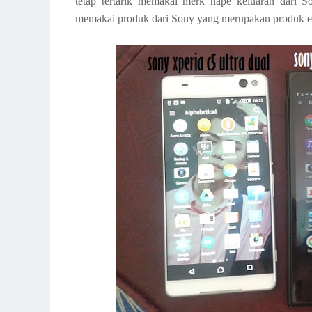
tetap tertarik memakai merk hape keluaran dari S
memakai produk dari Sony yang merupakan produk ele