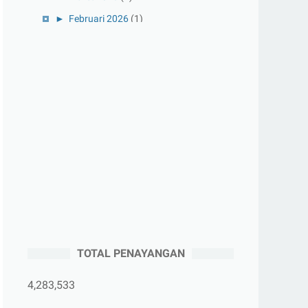
►
Februari 2026
(1)
►
Januari 2026
(1)
►
2025
(41)
►
Desember 2025
(3)
►
November 2025
(5)
►
Oktober 2025
(3)
►
September 2025
(2)
►
Agustus 2025
(5)
►
Juli 2025
(3)
►
Juni 2025
(4)
►
Mei 2025
(1)
TOTAL PENAYANGAN
►
April 2025
(5)
►
Maret 2025
(3)
4,283,533
►
Februari 2025
(5)