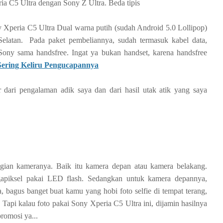
a C5 Ultra dengan Sony Z Ultra. Beda tipis
y Xperia C5 Ultra Dual warna putih (sudah Android 5.0 Lollipop)
Selatan. Pada paket pembeliannya, sudah termasuk kabel data,
 Sony sama handsfree. Ingat ya bukan handset, karena handsfree
ering Keliru Pengucapannya
r dari pengalaman adik saya dan dari hasil utak atik yang saya
agian kameranya. Baik itu kamera depan atau kamera belakang.
gapiksel pakai LED flash. Sedangkan untuk kamera depannya,
, bagus banget buat kamu yang hobi foto selfie di tempat terang,
api kalau foto pakai Sony Xperia C5 Ultra ini, dijamin hasilnya
promosi ya...