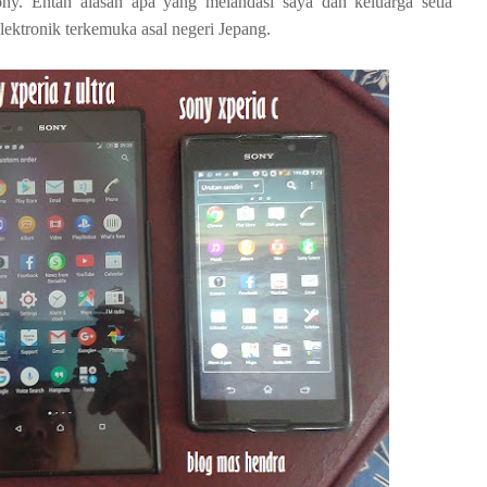
ony. Entah alasan apa yang melandasi saya dan keluarga setia
ktronik terkemuka asal negeri Jepang.