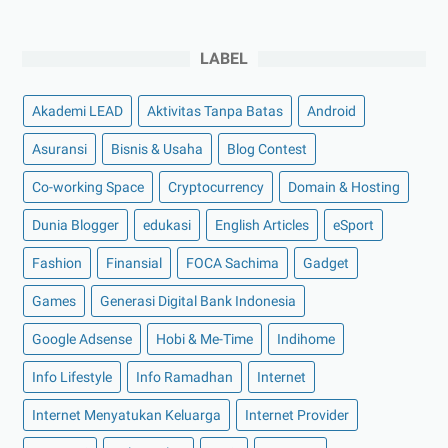
►
Desember 2022
(9)
►
November 2022
(4)
LABEL
►
Oktober 2022
(11)
Akademi LEAD
Aktivitas Tanpa Batas
Android
►
September 2022
(7)
►
Agustus 2022
(13)
Asuransi
Bisnis & Usaha
Blog Contest
►
Juli 2022
(11)
Co-working Space
Cryptocurrency
Domain & Hosting
►
Juni 2022
(12)
Dunia Blogger
edukasi
English Articles
eSport
►
Mei 2022
(14)
Fashion
Finansial
FOCA Sachima
Gadget
►
April 2022
(27)
Games
Generasi Digital Bank Indonesia
►
Maret 2022
(21)
Google Adsense
Hobi & Me-Time
Indihome
►
Februari 2022
(16)
►
Januari 2022
(30)
Info Lifestyle
Info Ramadhan
Internet
►
2021
(135)
Internet Menyatukan Keluarga
Internet Provider
►
Desember 2021
(8)