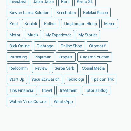
Investasi
Jalan Jalan
Karir
Kartu XL
►
November 2021
(7)
Kawan Lama Solution
Kesehatan
Koleksi Resep
►
Oktober 2021
(16)
Kopi
Koplak
Kuliner
Lingkungan Hidup
Meme
►
September 2021
(15)
►
Agustus 2021
(15)
Motor
Musik
My Experience
My Stories
►
Juli 2021
(7)
Ojek Online
Olahraga
Online Shop
Otomotif
►
Juni 2021
(10)
Parenting
Pinjaman
Properti
Ragam Voucher
►
Mei 2021
(11)
Redcomm
Review
Serba Serbi
Sosial Media
►
April 2021
(13)
Start Up
Susu Etawarich
Teknologi
Tips dan Trik
►
Maret 2021
(12)
►
Februari 2021
(7)
Tips Finansial
Travel
Treatment
Tutorial Blog
►
Januari 2021
(14)
Wabah Virus Corona
WhatsApp
►
2020
(158)
►
Desember 2020
(11)
►
November 2020
(14)