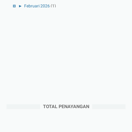
►
Februari 2026
(1)
►
Januari 2026
(1)
►
2025
(41)
►
Desember 2025
(3)
►
November 2025
(5)
►
Oktober 2025
(3)
►
September 2025
(2)
►
Agustus 2025
(5)
►
Juli 2025
(3)
►
Juni 2025
(4)
►
Mei 2025
(1)
TOTAL PENAYANGAN
►
April 2025
(5)
►
Maret 2025
(3)
►
Februari 2025
(5)