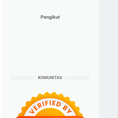
►
Juni 2025
(4)
►
Mei 2025
(1)
Pengikut
►
April 2025
(5)
►
Maret 2025
(3)
►
Februari 2025
(5)
►
Januari 2025
(2)
►
2024
(53)
►
Desember 2024
(6)
►
November 2024
(6)
KOMUNITAS
►
Oktober 2024
(5)
►
September 2024
(6)
►
Agustus 2024
(4)
►
Juli 2024
(6)
►
Juni 2024
(3)