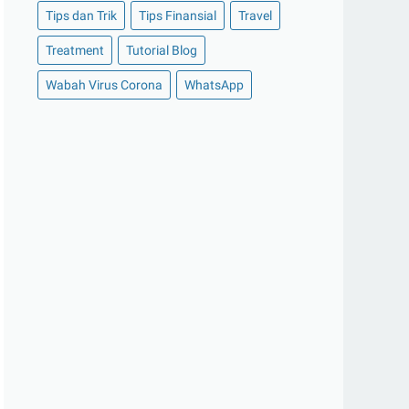
Tips dan Trik
Tips Finansial
Travel
►
Februari 2021
(7)
►
Januari 2021
(14)
Treatment
Tutorial Blog
►
2020
(158)
Wabah Virus Corona
WhatsApp
►
Desember 2020
(11)
►
November 2020
(14)
►
Oktober 2020
(11)
►
September 2020
(8)
►
Agustus 2020
(13)
►
Juli 2020
(11)
►
Juni 2020
(13)
►
Mei 2020
(12)
►
April 2020
(13)
►
Maret 2020
(19)
►
Februari 2020
(20)