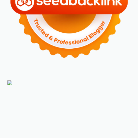
►
November 2023
(6)
►
Oktober 2023
(6)
►
September 2023
(4)
►
Agustus 2023
(4)
►
Juli 2023
(4)
▼
Juni 2023
(9)
Bisnis Offline VS Online. Mana yang Paling Mengunt...
Resep Gadon Sapi MPASI yang Mudah Dibuat dan Kaya
...
Selain Mie Kocok Bandung, Ini Deretan Makanan
Khas...
Pengalaman Scaling di The Smile Orthodontic & Aest...
Hal yang Bisa Kamu Lakukan untuk Menambah Cuan
Cara Memasang Paving Conblock untuk Mempercantik
H...