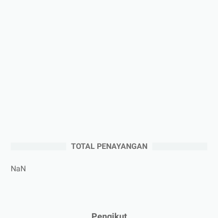
►
2025
(41)
►
Desember 2025
(3)
►
November 2025
(5)
►
Oktober 2025
(3)
►
September 2025
(2)
►
Agustus 2025
(5)
►
Juli 2025
(3)
►
Juni 2025
(4)
►
Mei 2025
(1)
TOTAL PENAYANGAN
►
April 2025
(5)
►
Maret 2025
(3)
NaN
►
Februari 2025
(5)
►
Januari 2025
(2)
►
2024
(53)
Pengikut