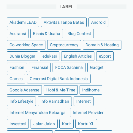
Cara Memilih Jasa Penerjemah Bahasa Inggris yang
LABEL
T...
Liburan ke Bandung, Yuk Kulineran Juga ke-6 Tempat...
Akademi LEAD
Aktivitas Tanpa Batas
Android
Tips Cara Merawat Motor Saat Musim Hujan
Asuransi
Bisnis & Usaha
Blog Contest
►
Mei 2023
(9)
Co-working Space
Cryptocurrency
Domain & Hosting
►
April 2023
(7)
Dunia Blogger
edukasi
English Articles
eSport
►
Maret 2023
(7)
Fashion
Finansial
FOCA Sachima
Gadget
►
Februari 2023
(4)
►
Januari 2023
(5)
Games
Generasi Digital Bank Indonesia
►
2022
(175)
Google Adsense
Hobi & Me-Time
Indihome
►
Desember 2022
(9)
Info Lifestyle
Info Ramadhan
Internet
►
November 2022
(4)
Internet Menyatukan Keluarga
Internet Provider
►
Oktober 2022
(11)
Investasi
Jalan Jalan
Karir
Kartu XL
►
September 2022
(7)