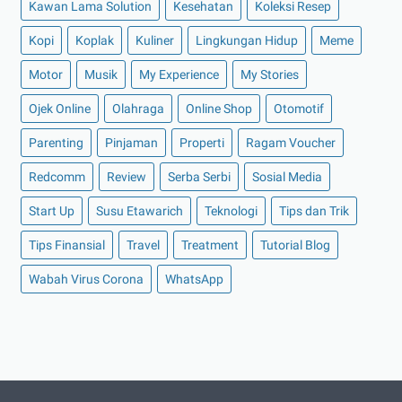
►
Agustus 2022
(13)
Kawan Lama Solution
Kesehatan
Koleksi Resep
►
Juli 2022
(11)
Kopi
Koplak
Kuliner
Lingkungan Hidup
Meme
►
Juni 2022
(12)
Motor
Musik
My Experience
My Stories
►
Mei 2022
(14)
Ojek Online
Olahraga
Online Shop
Otomotif
►
April 2022
(27)
Parenting
Pinjaman
Properti
Ragam Voucher
►
Maret 2022
(21)
Redcomm
►
Februari 2022
Review
(16)
Serba Serbi
Sosial Media
►
Januari 2022
(30)
Start Up
Susu Etawarich
Teknologi
Tips dan Trik
►
2021
(135)
Tips Finansial
Travel
Treatment
Tutorial Blog
►
Desember 2021
(8)
Wabah Virus Corona
WhatsApp
►
November 2021
(7)
►
Oktober 2021
(16)
►
September 2021
(15)
►
Agustus 2021
(15)