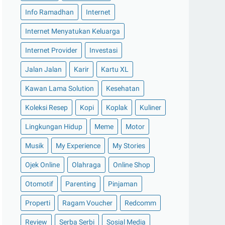
►
Januari 2022
(30)
Info Ramadhan
Internet
►
2021
(135)
Internet Menyatukan Keluarga
►
Desember 2021
(8)
Internet Provider
Investasi
►
November 2021
(7)
►
Oktober 2021
(16)
Jalan Jalan
Karir
Kartu XL
►
September 2021
(15)
Kawan Lama Solution
Kesehatan
►
Agustus 2021
(15)
Koleksi Resep
Kopi
Koplak
Kuliner
►
Juli 2021
(7)
Lingkungan Hidup
Meme
Motor
►
Juni 2021
(10)
Musik
My Experience
My Stories
►
Mei 2021
(11)
Ojek Online
Olahraga
Online Shop
►
April 2021
(13)
►
Maret 2021
(12)
Otomotif
Parenting
Pinjaman
►
Februari 2021
(7)
Properti
Ragam Voucher
Redcomm
►
Januari 2021
(14)
Review
Serba Serbi
Sosial Media