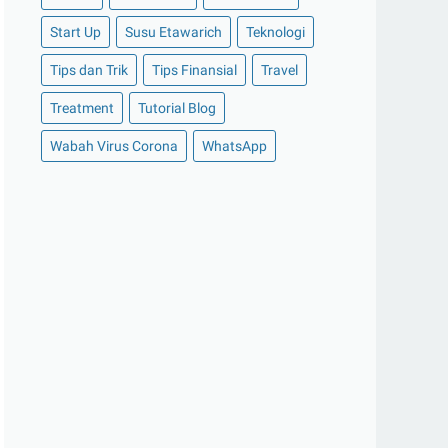
►
2020
(158)
Start Up
Susu Etawarich
Teknologi
►
Desember 2020
(11)
Tips dan Trik
Tips Finansial
Travel
►
November 2020
(14)
►
Oktober 2020
(11)
Treatment
Tutorial Blog
►
September 2020
(8)
Wabah Virus Corona
WhatsApp
►
Agustus 2020
(13)
►
Juli 2020
(11)
►
Juni 2020
(13)
►
Mei 2020
(12)
►
April 2020
(13)
►
Maret 2020
(19)
►
Februari 2020
(20)
►
Januari 2020
(13)
►
2019
(177)