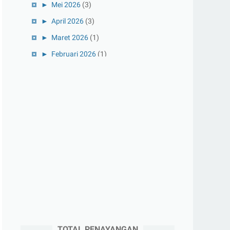
►
Mei 2026
(3)
►
April 2026
(3)
►
Maret 2026
(1)
►
Februari 2026
(1)
►
Januari 2026
(1)
►
2025
(41)
►
Desember 2025
(3)
►
November 2025
(5)
►
Oktober 2025
(3)
►
September 2025
(2)
►
Agustus 2025
(5)
►
Juli 2025
(3)
►
Juni 2025
(4)
►
Mei 2025
(1)
TOTAL PENAYANGAN