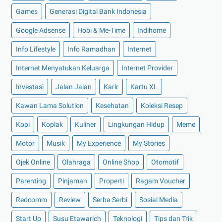
Games
Generasi Digital Bank Indonesia
►
Maret 2022
(21)
Google Adsense
Hobi & Me-Time
Indihome
►
Februari 2022
(16)
►
Januari 2022
(30)
Info Lifestyle
Info Ramadhan
Internet
►
2021
(135)
Internet Menyatukan Keluarga
Internet Provider
►
Desember 2021
(8)
Investasi
Jalan Jalan
Karir
Kartu XL
►
November 2021
(7)
Kawan Lama Solution
Kesehatan
Koleksi Resep
►
Oktober 2021
(16)
Kopi
Koplak
Kuliner
Lingkungan Hidup
Meme
►
September 2021
(15)
►
Agustus 2021
(15)
Motor
Musik
My Experience
My Stories
►
Juli 2021
(7)
Ojek Online
Olahraga
Online Shop
Otomotif
►
Juni 2021
(10)
Parenting
Pinjaman
Properti
Ragam Voucher
►
Mei 2021
(11)
Redcomm
Review
Serba Serbi
Sosial Media
►
April 2021
(13)
Start Up
Susu Etawarich
Teknologi
Tips dan Trik
►
Maret 2021
(12)