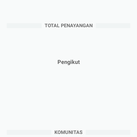
►
Juni 2025
(4)
►
Mei 2025
(1)
TOTAL PENAYANGAN
►
April 2025
(5)
►
Maret 2025
(3)
►
Februari 2025
(5)
►
Januari 2025
(2)
Pengikut
►
2024
(53)
►
Desember 2024
(6)
►
November 2024
(6)
►
Oktober 2024
(5)
►
September 2024
(6)
►
Agustus 2024
(4)
►
Juli 2024
(6)
KOMUNITAS
►
Juni 2024
(3)