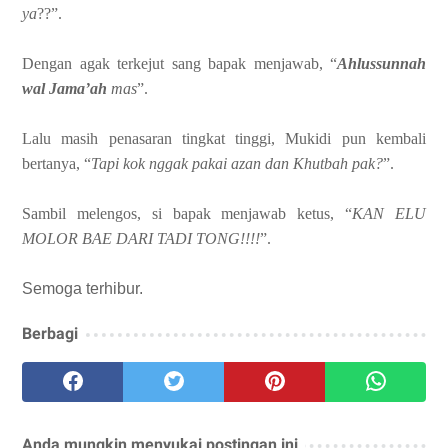
ya
??”.
Dengan agak terkejut sang bapak menjawab, “
Ahlussunnah
wal Jama’ah
mas
”.
Lalu masih penasaran tingkat tinggi, Mukidi pun kembali
bertanya, “
Tapi kok nggak pakai azan dan Khutbah pak?
”.
Sambil melengos, si bapak menjawab ketus, “
KAN ELU
MOLOR BAE DARI TADI TONG!!!!
”.
Semoga terhibur.
Berbagi
Anda mungkin menyukai postingan ini