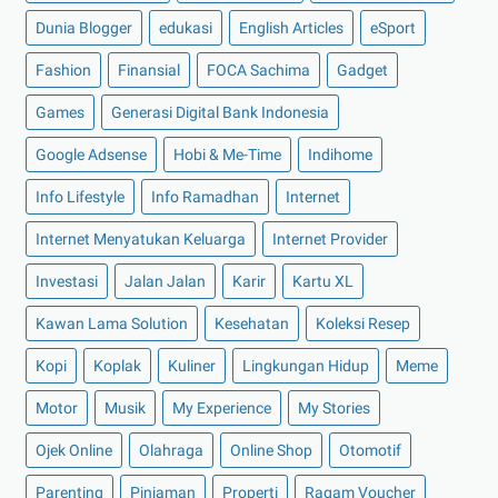
►
Mei 2022
(14)
Dunia Blogger
edukasi
English Articles
eSport
►
April 2022
(27)
Fashion
Finansial
FOCA Sachima
Gadget
►
Maret 2022
(21)
Games
Generasi Digital Bank Indonesia
►
Februari 2022
(16)
Google Adsense
Hobi & Me-Time
Indihome
►
Januari 2022
(30)
Info Lifestyle
Info Ramadhan
Internet
►
2021
(135)
►
Desember 2021
(8)
Internet Menyatukan Keluarga
Internet Provider
►
November 2021
(7)
Investasi
Jalan Jalan
Karir
Kartu XL
►
Oktober 2021
(16)
Kawan Lama Solution
Kesehatan
Koleksi Resep
►
September 2021
(15)
Kopi
Koplak
Kuliner
Lingkungan Hidup
Meme
►
Agustus 2021
(15)
Motor
Musik
My Experience
My Stories
►
Juli 2021
(7)
►
Juni 2021
(10)
Ojek Online
Olahraga
Online Shop
Otomotif
►
Mei 2021
(11)
Parenting
Pinjaman
Properti
Ragam Voucher