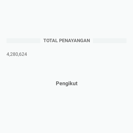
►
Agustus 2025
(5)
►
Juli 2025
(3)
►
Juni 2025
(4)
►
Mei 2025
(1)
TOTAL PENAYANGAN
►
April 2025
(5)
►
Maret 2025
(3)
4,280,624
►
Februari 2025
(5)
►
Januari 2025
(2)
►
2024
(53)
Pengikut
►
Desember 2024
(6)
►
November 2024
(6)
►
Oktober 2024
(5)
►
September 2024
(6)
►
Agustus 2024
(4)