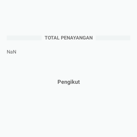
►
Agustus 2025
(5)
►
Juli 2025
(3)
►
Juni 2025
(4)
►
Mei 2025
(1)
TOTAL PENAYANGAN
►
April 2025
(5)
►
Maret 2025
(3)
NaN
►
Februari 2025
(5)
►
Januari 2025
(2)
►
2024
(53)
Pengikut
►
Desember 2024
(6)
►
November 2024
(6)
►
Oktober 2024
(5)
►
September 2024
(6)
►
Agustus 2024
(4)