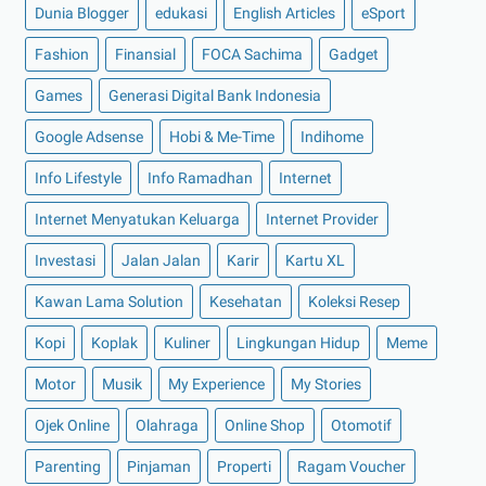
►
Mei 2022
(14)
Dunia Blogger
edukasi
English Articles
eSport
►
April 2022
(27)
Fashion
Finansial
FOCA Sachima
Gadget
►
Maret 2022
(21)
Games
Generasi Digital Bank Indonesia
►
Februari 2022
(16)
Google Adsense
Hobi & Me-Time
Indihome
►
Januari 2022
(30)
Info Lifestyle
Info Ramadhan
Internet
►
2021
(135)
►
Desember 2021
(8)
Internet Menyatukan Keluarga
Internet Provider
►
November 2021
(7)
Investasi
Jalan Jalan
Karir
Kartu XL
►
Oktober 2021
(16)
Kawan Lama Solution
Kesehatan
Koleksi Resep
►
September 2021
(15)
Kopi
Koplak
Kuliner
Lingkungan Hidup
Meme
►
Agustus 2021
(15)
Motor
Musik
My Experience
My Stories
►
Juli 2021
(7)
►
Juni 2021
(10)
Ojek Online
Olahraga
Online Shop
Otomotif
►
Mei 2021
(11)
Parenting
Pinjaman
Properti
Ragam Voucher