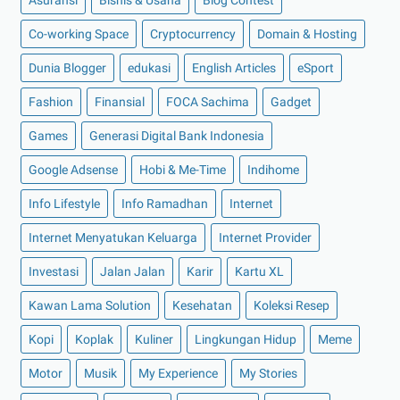
►
Juli 2022
(11)
Co-working Space
►
Juni 2022
(12)
Cryptocurrency
Domain & Hosting
►
Mei 2022
(14)
Dunia Blogger
edukasi
English Articles
eSport
►
April 2022
(27)
Fashion
Finansial
FOCA Sachima
Gadget
►
Maret 2022
(21)
Games
Generasi Digital Bank Indonesia
►
Februari 2022
(16)
Google Adsense
Hobi & Me-Time
Indihome
►
Januari 2022
(30)
Info Lifestyle
Info Ramadhan
Internet
►
2021
(135)
►
Desember 2021
(8)
Internet Menyatukan Keluarga
Internet Provider
►
November 2021
(7)
Investasi
Jalan Jalan
Karir
Kartu XL
►
Oktober 2021
(16)
Kawan Lama Solution
Kesehatan
Koleksi Resep
►
September 2021
(15)
Kopi
Koplak
Kuliner
Lingkungan Hidup
Meme
►
Agustus 2021
(15)
Motor
Musik
My Experience
My Stories
►
Juli 2021
(7)