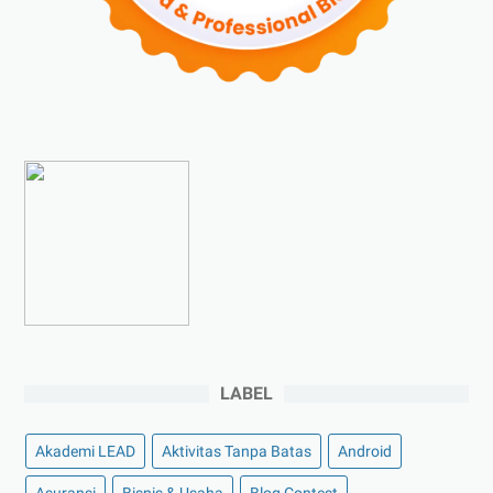
►
Agustus 2023
(4)
►
Juli 2023
(4)
►
Juni 2023
(9)
►
Mei 2023
(9)
►
April 2023
(7)
►
Maret 2023
(7)
►
Februari 2023
(4)
►
Januari 2023
(5)
►
2022
(175)
►
Desember 2022
(9)
►
November 2022
(4)
LABEL
►
Oktober 2022
(11)
►
September 2022
(7)
Akademi LEAD
Aktivitas Tanpa Batas
Android
►
Agustus 2022
(13)
Asuransi
Bisnis & Usaha
Blog Contest