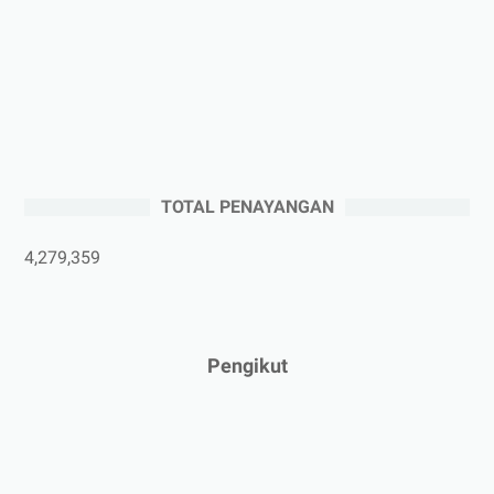
►
Oktober 2025
(3)
►
September 2025
(2)
►
Agustus 2025
(5)
►
Juli 2025
(3)
►
Juni 2025
(4)
►
Mei 2025
(1)
TOTAL PENAYANGAN
►
April 2025
(5)
►
Maret 2025
(3)
4,279,359
►
Februari 2025
(5)
►
Januari 2025
(2)
►
2024
(53)
Pengikut
►
Desember 2024
(6)
►
November 2024
(6)
►
Oktober 2024
(5)