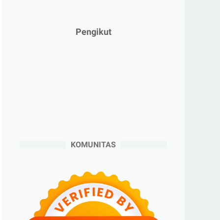
►
Januari 2025
(2)
▼
2024
(53)
Pengikut
▼
Desember 2024
(6)
Keuntungan Top Up Voucher Game di
BRImo
Cara Mudah Beli Tiket Kereta Whoosh
di BRImo
Tips Sebelum Mengunjungi Dokter Gigi
5 Strategi Disaster Recovery di
Managed VPS untuk ...
KOMUNITAS
Cara Cerdas Menyiapkan Dana
Pendidikan Anak
Menikmati Me-time Bersama BRImo
►
November 2024
(6)
►
Oktober 2024
(5)