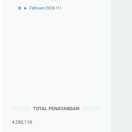
►
Februari 2026
(1)
►
Januari 2026
(1)
►
2025
(41)
►
Desember 2025
(3)
►
November 2025
(5)
►
Oktober 2025
(3)
►
September 2025
(2)
►
Agustus 2025
(5)
►
Juli 2025
(3)
►
Juni 2025
(4)
►
Mei 2025
(1)
TOTAL PENAYANGAN
►
April 2025
(5)
►
Maret 2025
(3)
4,280,118
►
Februari 2025
(5)