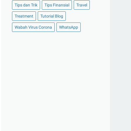
►
Juni 2021
(10)
Tips dan Trik
Tips Finansial
Travel
►
Mei 2021
(11)
Treatment
Tutorial Blog
►
April 2021
(13)
Wabah Virus Corona
WhatsApp
►
Maret 2021
(12)
►
Februari 2021
(7)
►
Januari 2021
(14)
►
2020
(158)
►
Desember 2020
(11)
►
November 2020
(14)
►
Oktober 2020
(11)
►
September 2020
(8)
►
Agustus 2020
(13)
►
Juli 2020
(11)
►
Juni 2020
(13)