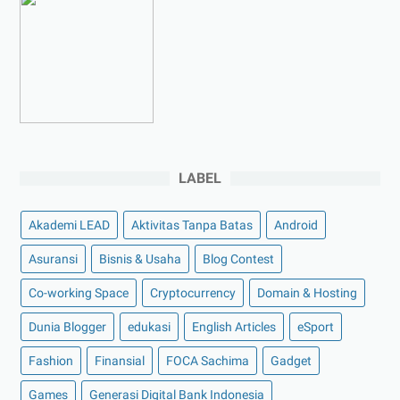
►
Maret 2023
(7)
►
Februari 2023
(4)
►
Januari 2023
(5)
►
2022
(175)
►
Desember 2022
(9)
►
November 2022
(4)
LABEL
►
Oktober 2022
(11)
►
September 2022
(7)
Akademi LEAD
Aktivitas Tanpa Batas
Android
►
Agustus 2022
(13)
Asuransi
Bisnis & Usaha
Blog Contest
►
Juli 2022
(11)
Co-working Space
►
Juni 2022
(12)
Cryptocurrency
Domain & Hosting
►
Mei 2022
(14)
Dunia Blogger
edukasi
English Articles
eSport
►
April 2022
(27)
Fashion
Finansial
FOCA Sachima
Gadget
►
Maret 2022
(21)
Games
Generasi Digital Bank Indonesia