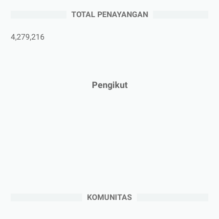
►
Mei 2025
(1)
TOTAL PENAYANGAN
►
April 2025
(5)
►
Maret 2025
(3)
4,279,216
►
Februari 2025
(5)
►
Januari 2025
(2)
►
2024
(53)
Pengikut
►
Desember 2024
(6)
►
November 2024
(6)
►
Oktober 2024
(5)
►
September 2024
(6)
►
Agustus 2024
(4)
►
Juli 2024
(6)
►
Juni 2024
(3)
KOMUNITAS
►
Mei 2024
(5)