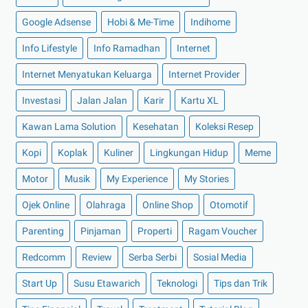
►
Februari 2022
(16)
Google Adsense
Hobi & Me-Time
Indihome
►
Januari 2022
(30)
Info Lifestyle
Info Ramadhan
Internet
►
2021
(135)
►
Desember 2021
(8)
Internet Menyatukan Keluarga
Internet Provider
►
November 2021
(7)
Investasi
Jalan Jalan
Karir
Kartu XL
►
Oktober 2021
(16)
Kawan Lama Solution
Kesehatan
Koleksi Resep
►
September 2021
(15)
Kopi
Koplak
Kuliner
Lingkungan Hidup
Meme
►
Agustus 2021
(15)
Motor
Musik
My Experience
My Stories
►
Juli 2021
(7)
►
Juni 2021
(10)
Ojek Online
Olahraga
Online Shop
Otomotif
►
Mei 2021
(11)
Parenting
Pinjaman
Properti
Ragam Voucher
►
April 2021
(13)
Redcomm
Review
Serba Serbi
Sosial Media
►
Maret 2021
(12)
Start Up
Susu Etawarich
Teknologi
Tips dan Trik
►
Februari 2021
(7)