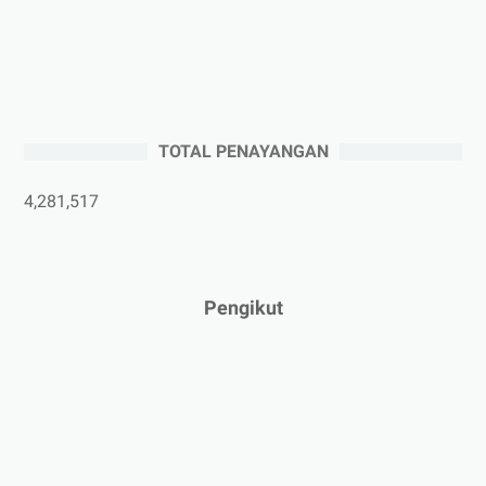
Selayar
►
November 2025
(5)
►
Oktober 2025
(3)
►
September 2025
(2)
►
Agustus 2025
(5)
TOTAL PENAYANGAN
►
Juli 2025
(3)
4,281,517
►
Juni 2025
(4)
►
Mei 2025
(1)
►
April 2025
(5)
Pengikut
►
Maret 2025
(3)
►
Februari 2025
(5)
►
Januari 2025
(2)
►
2024
(53)
►
Desember 2024
(6)