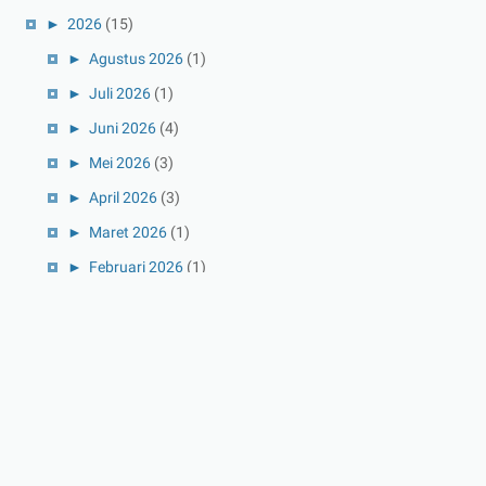
►
2026
(15)
►
Agustus 2026
(1)
►
Juli 2026
(1)
►
Juni 2026
(4)
►
Mei 2026
(3)
►
April 2026
(3)
►
Maret 2026
(1)
►
Februari 2026
(1)
►
Januari 2026
(1)
▼
2025
(41)
▼
Desember 2025
(3)
Mengenal Yayasan Sosial Harapan Indonesia
Sepak Terjang Dinas Lingkungan Hidup Jeneponto
Mengenal Peran Penting Dinas Lingkungan Hidup