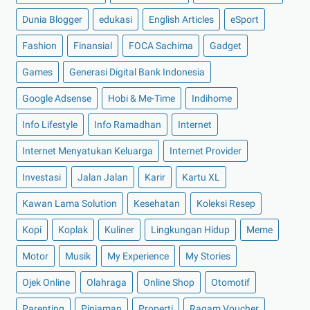
►
September 2022
(7)
Dunia Blogger
edukasi
English Articles
eSport
►
Agustus 2022
(13)
Fashion
►
Juli 2022
Finansial
(11)
FOCA Sachima
Gadget
►
Juni 2022
(12)
Games
Generasi Digital Bank Indonesia
►
Mei 2022
(14)
Google Adsense
Hobi & Me-Time
Indihome
►
April 2022
(27)
Info Lifestyle
Info Ramadhan
Internet
►
Maret 2022
(21)
Internet Menyatukan Keluarga
Internet Provider
►
Februari 2022
(16)
Investasi
Jalan Jalan
Karir
Kartu XL
►
Januari 2022
(30)
►
2021
(135)
Kawan Lama Solution
Kesehatan
Koleksi Resep
►
Desember 2021
(8)
Kopi
Koplak
Kuliner
Lingkungan Hidup
Meme
►
November 2021
(7)
Motor
Musik
My Experience
My Stories
►
Oktober 2021
(16)
Ojek Online
Olahraga
Online Shop
Otomotif
►
September 2021
(15)
Parenting
Pinjaman
Properti
Ragam Voucher