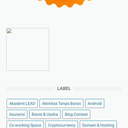
►
Oktober 2023
(6)
►
September 2023
(4)
►
Agustus 2023
(4)
►
Juli 2023
(4)
►
Juni 2023
(9)
►
Mei 2023
(9)
►
April 2023
(7)
►
Maret 2023
(7)
►
Februari 2023
(4)
►
Januari 2023
(5)
LABEL
►
2022
(175)
►
Desember 2022
(9)
Akademi LEAD
Aktivitas Tanpa Batas
Android
►
November 2022
(4)
Asuransi
Bisnis & Usaha
Blog Contest
►
Oktober 2022
(11)
Co-working Space
Cryptocurrency
Domain & Hosting