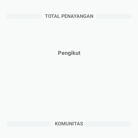
H...
Key Opinion Leader Wajib Baca: Manfaatkan Peluang ...
TOTAL PENAYANGAN
Mau Beli Jam Tangan Mewah, Unik dan Asli? ONELUXE
...
Bingung Cara Ukur Cincin? Ke VUE Saja!
►
Juli 2025
(3)
Pengikut
►
Juni 2025
(4)
►
Mei 2025
(1)
►
April 2025
(5)
►
Maret 2025
(3)
►
Februari 2025
(5)
►
Januari 2025
(2)
►
2024
(53)
KOMUNITAS
►
Desember 2024
(6)