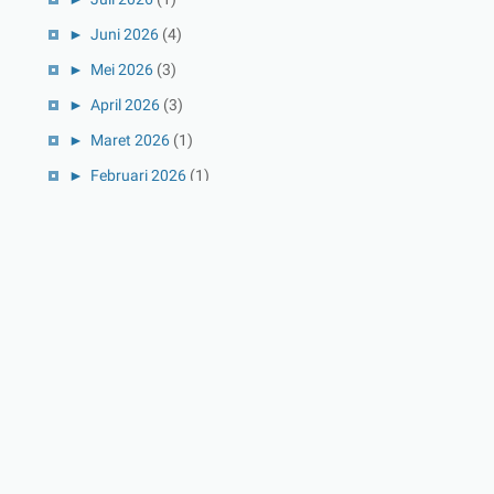
►
Juni 2026
(4)
►
Mei 2026
(3)
►
April 2026
(3)
►
Maret 2026
(1)
►
Februari 2026
(1)
►
Januari 2026
(1)
▼
2025
(41)
►
Desember 2025
(3)
►
November 2025
(5)
►
Oktober 2025
(3)
►
September 2025
(2)
▼
Agustus 2025
(5)
Gym Indonesia dengan Aplikasi Karya Anak Bangsa
ASUS Vivobook S14 (M3407HA) - Laptop AI Ringan &