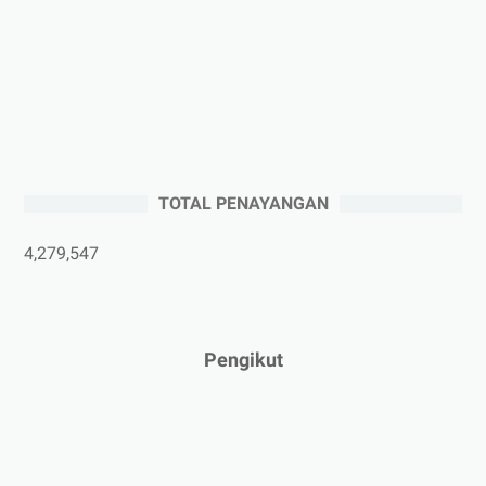
►
Oktober 2025
(3)
►
September 2025
(2)
►
Agustus 2025
(5)
►
Juli 2025
(3)
►
Juni 2025
(4)
►
Mei 2025
(1)
TOTAL PENAYANGAN
►
April 2025
(5)
►
Maret 2025
(3)
4,279,547
►
Februari 2025
(5)
►
Januari 2025
(2)
►
2024
(53)
Pengikut
►
Desember 2024
(6)
►
November 2024
(6)
►
Oktober 2024
(5)