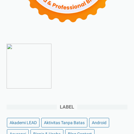
►
Agustus 2023
(4)
►
Juli 2023
(4)
►
Juni 2023
(9)
►
Mei 2023
(9)
►
April 2023
(7)
►
Maret 2023
(7)
►
Februari 2023
(4)
►
Januari 2023
(5)
►
2022
(175)
►
Desember 2022
(9)
►
November 2022
(4)
LABEL
►
Oktober 2022
(11)
►
September 2022
(7)
Akademi LEAD
Aktivitas Tanpa Batas
Android
►
Agustus 2022
(13)
Asuransi
Bisnis & Usaha
Blog Contest