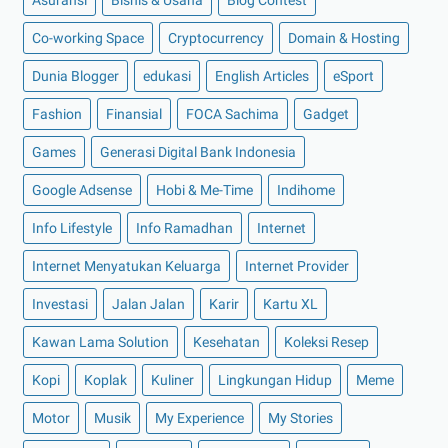
►
Juli 2022
(11)
Co-working Space
►
Juni 2022
(12)
Cryptocurrency
Domain & Hosting
►
Mei 2022
(14)
Dunia Blogger
edukasi
English Articles
eSport
►
April 2022
(27)
Fashion
Finansial
FOCA Sachima
Gadget
►
Maret 2022
(21)
Games
Generasi Digital Bank Indonesia
►
Februari 2022
(16)
Google Adsense
Hobi & Me-Time
Indihome
►
Januari 2022
(30)
Info Lifestyle
Info Ramadhan
Internet
►
2021
(135)
►
Desember 2021
(8)
Internet Menyatukan Keluarga
Internet Provider
►
November 2021
(7)
Investasi
Jalan Jalan
Karir
Kartu XL
►
Oktober 2021
(16)
Kawan Lama Solution
Kesehatan
Koleksi Resep
►
September 2021
(15)
Kopi
Koplak
Kuliner
Lingkungan Hidup
Meme
►
Agustus 2021
(15)
Motor
Musik
My Experience
My Stories
►
Juli 2021
(7)