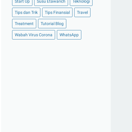
Start Up
Susu Etawarich
Teknologi
►
November 2020
(14)
Tips dan Trik
Tips Finansial
Travel
►
Oktober 2020
(11)
Treatment
Tutorial Blog
►
September 2020
(8)
►
Agustus 2020
(13)
Wabah Virus Corona
WhatsApp
►
Juli 2020
(11)
►
Juni 2020
(13)
►
Mei 2020
(12)
►
April 2020
(13)
►
Maret 2020
(19)
►
Februari 2020
(20)
►
Januari 2020
(13)
►
2019
(177)
►
Desember 2019
(15)
►
November 2019
(13)