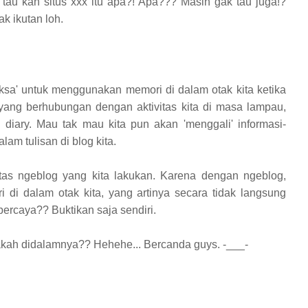
tau kan situs xxx itu apa?! Apa??? Masih gak tau juga!?
k ikutan loh.
paksa' untuk menggunakan memori di dalam otak kita ketika
l yang berhubungan dengan aktivitas kita di masa lampau,
u diary. Mau tak mau kita pun akan 'menggali' informasi-
am tulisan di blog kita.
ivitas ngeblog yang kita lakukan. Karena dengan ngeblog,
di dalam otak kita, yang artinya secara tidak langsung
percaya?? Buktikan saja sendiri.
kah didalamnya?? Hehehe... Bercanda guys. -___-