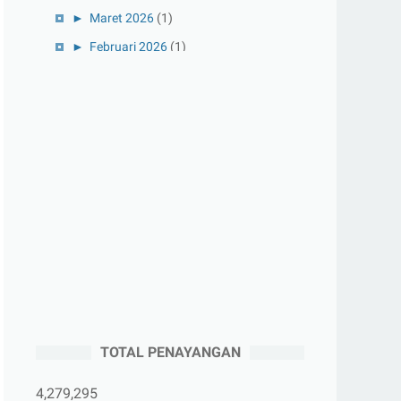
►
Maret 2026
(1)
►
Februari 2026
(1)
►
Januari 2026
(1)
►
2025
(41)
►
Desember 2025
(3)
►
November 2025
(5)
►
Oktober 2025
(3)
►
September 2025
(2)
►
Agustus 2025
(5)
►
Juli 2025
(3)
►
Juni 2025
(4)
►
Mei 2025
(1)
TOTAL PENAYANGAN
►
April 2025
(5)
►
Maret 2025
(3)
4,279,295