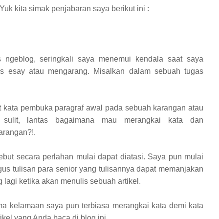
Yuk kita simak penjabaran saya berikut ini :
s ngeblog, seringkali saya menemui kendala saat saya
is esay atau mengarang. Misalkan dalam sebuah tugas
t kata pembuka paragraf awal pada sebuah karangan atau
 sulit, lantas bagaimana mau merangkai kata dan
arangan?!.
ut secara perlahan mulai dapat diatasi. Saya pun mulai
gus tulisan para senior yang tulisannya dapat memanjakan
lagi ketika akan menulis sebuah artikel.
ama kelamaan saya pun terbiasa merangkai kata demi kata
kel yang Anda baca di blog ini.