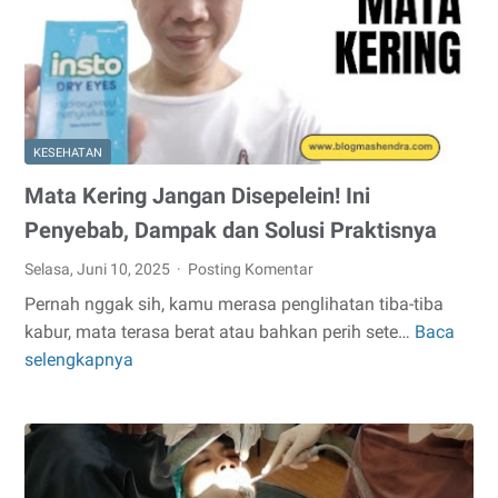
by
Halodoc
KESEHATAN
Mata Kering Jangan Disepelein! Ini
Penyebab, Dampak dan Solusi Praktisnya
Selasa, Juni 10, 2025
Posting Komentar
Pernah nggak sih, kamu merasa penglihatan tiba-tiba
kabur, mata terasa berat atau bahkan perih sete…
Baca
Mata
selengkapnya
Kering
Jangan
Disepelein!
Ini
Penyebab,