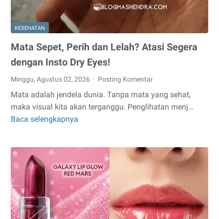
KESEHATAN
Mata Sepet, Perih dan Lelah? Atasi Segera
dengan Insto Dry Eyes!
Minggu, Agustus 02, 2026
Posting Komentar
Mata adalah jendela dunia. Tanpa mata yang sehat,
maka visual kita akan terganggu. Penglihatan menj…
Baca selengkapnya
Mata
Sepet,
Perih
dan
Lelah?
Atasi
Segera
dengan
Insto