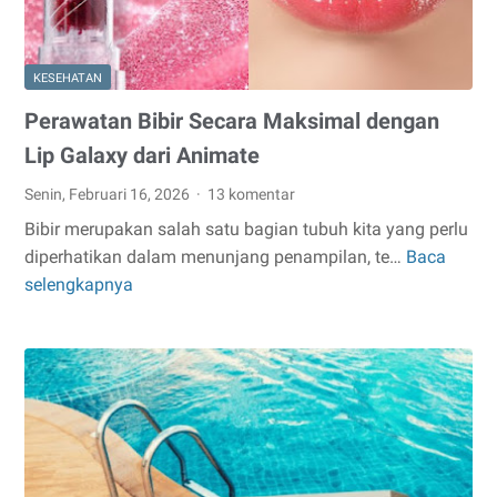
Dry
Eyes!
KESEHATAN
Perawatan Bibir Secara Maksimal dengan
Lip Galaxy dari Animate
Senin, Februari 16, 2026
13 komentar
Bibir merupakan salah satu bagian tubuh kita yang perlu
diperhatikan dalam menunjang penampilan, te…
Baca
Perawatan
selengkapnya
Bibir
Secara
Maksimal
dengan
Lip
Galaxy
dari
Animate