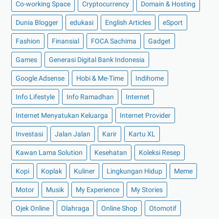
Co-working Space
Cryptocurrency
Domain & Hosting
►
Juli 2022
(11)
Dunia Blogger
edukasi
English Articles
eSport
►
Juni 2022
(12)
Fashion
Finansial
FOCA Sachima
Gadget
►
Mei 2022
(14)
►
April 2022
(27)
Games
Generasi Digital Bank Indonesia
►
Maret 2022
(21)
Google Adsense
Hobi & Me-Time
Indihome
►
Februari 2022
(16)
Info Lifestyle
Info Ramadhan
Internet
►
Januari 2022
(30)
Internet Menyatukan Keluarga
Internet Provider
►
2021
(135)
Investasi
Jalan Jalan
Karir
Kartu XL
►
Desember 2021
(8)
►
November 2021
(7)
Kawan Lama Solution
Kesehatan
Koleksi Resep
►
Oktober 2021
(16)
Kopi
Koplak
Kuliner
Lingkungan Hidup
Meme
►
September 2021
(15)
Motor
Musik
My Experience
My Stories
►
Agustus 2021
(15)
Ojek Online
Olahraga
Online Shop
Otomotif
►
Juli 2021
(7)