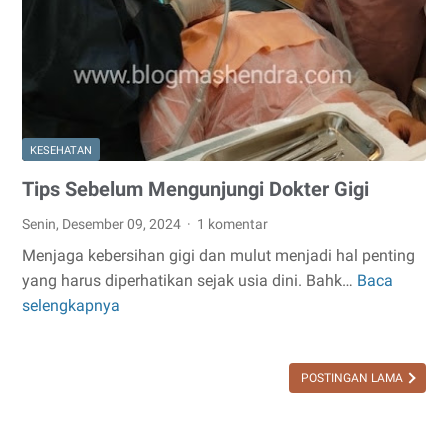
Dampak
dan
Solusi
Praktisnya
KESEHATAN
Tips Sebelum Mengunjungi Dokter Gigi
Senin, Desember 09, 2024
1 komentar
Menjaga kebersihan gigi dan mulut menjadi hal penting
yang harus diperhatikan sejak usia dini. Bahk…
Baca
Tips
selengkapnya
Sebelum
Mengunjungi
Dokter
POSTINGAN LAMA
Gigi