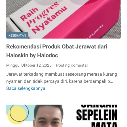
Panduan
Lengkap
untuk
Kenyamanan
di
KESEHATAN
Rumah
Rekomendasi Produk Obat Jerawat dari
Haloskin by Halodoc
Minggu, Oktober 12, 2025
Posting Komentar
Jerawat terkadang membuat seseorang merasa kurang
nyaman dan tidak percaya diri, karena berdampak p…
Baca selengkapnya
Rekomendasi
Produk
Obat
Jerawat
dari
Haloskin