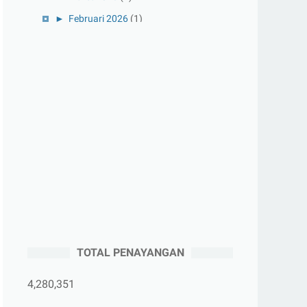
►
Februari 2026
(1)
►
Januari 2026
(1)
►
2025
(41)
►
Desember 2025
(3)
►
November 2025
(5)
►
Oktober 2025
(3)
►
September 2025
(2)
►
Agustus 2025
(5)
►
Juli 2025
(3)
►
Juni 2025
(4)
►
Mei 2025
(1)
TOTAL PENAYANGAN
►
April 2025
(5)
►
Maret 2025
(3)
4,280,351
►
Februari 2025
(5)