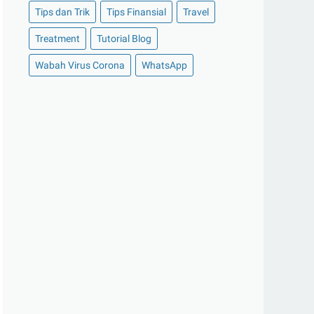
Tips dan Trik
Tips Finansial
Travel
►
Oktober 2020
(11)
Treatment
Tutorial Blog
►
September 2020
(8)
►
Agustus 2020
(13)
Wabah Virus Corona
WhatsApp
►
Juli 2020
(11)
►
Juni 2020
(13)
►
Mei 2020
(12)
►
April 2020
(13)
►
Maret 2020
(19)
►
Februari 2020
(20)
►
Januari 2020
(13)
►
2019
(177)
►
Desember 2019
(15)
►
November 2019
(13)
►
Oktober 2019
(19)