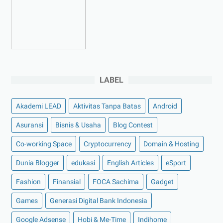
►
Februari 2023
(4)
►
Januari 2023
(5)
►
2022
(175)
►
Desember 2022
(9)
►
November 2022
(4)
LABEL
►
Oktober 2022
(11)
Akademi LEAD
Aktivitas Tanpa Batas
Android
►
September 2022
(7)
►
Agustus 2022
(13)
Asuransi
Bisnis & Usaha
Blog Contest
►
Juli 2022
(11)
Co-working Space
Cryptocurrency
Domain & Hosting
►
Juni 2022
(12)
Dunia Blogger
edukasi
English Articles
eSport
►
Mei 2022
(14)
Fashion
Finansial
FOCA Sachima
Gadget
►
April 2022
(27)
Games
Generasi Digital Bank Indonesia
►
Maret 2022
(21)
Google Adsense
Hobi & Me-Time
Indihome
►
Februari 2022
(16)