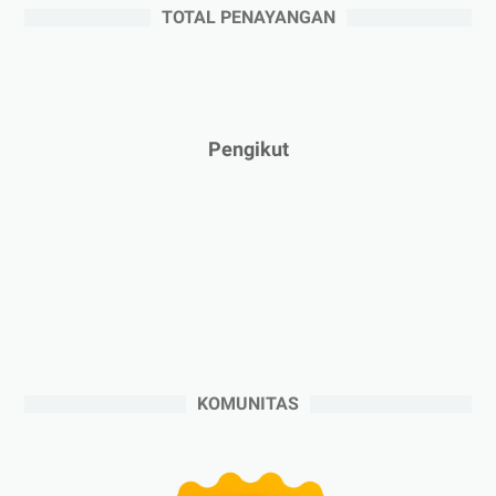
TOTAL PENAYANGAN
►
April 2025
(5)
►
Maret 2025
(3)
►
Februari 2025
(5)
►
Januari 2025
(2)
Pengikut
►
2024
(53)
►
Desember 2024
(6)
►
November 2024
(6)
►
Oktober 2024
(5)
►
September 2024
(6)
►
Agustus 2024
(4)
►
Juli 2024
(6)
KOMUNITAS
►
Juni 2024
(3)
►
Mei 2024
(5)
►
April 2024
(2)