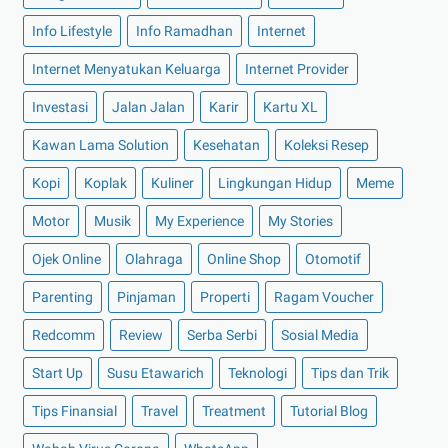
►
Januari 2022
(30)
Info Lifestyle
Info Ramadhan
Internet
►
2021
(135)
Internet Menyatukan Keluarga
Internet Provider
►
Desember 2021
(8)
Investasi
Jalan Jalan
Karir
Kartu XL
►
November 2021
(7)
Kawan Lama Solution
Kesehatan
Koleksi Resep
►
Oktober 2021
(16)
Kopi
Koplak
Kuliner
Lingkungan Hidup
Meme
►
September 2021
(15)
►
Agustus 2021
(15)
Motor
Musik
My Experience
My Stories
►
Juli 2021
(7)
Ojek Online
Olahraga
Online Shop
Otomotif
►
Juni 2021
(10)
Parenting
Pinjaman
Properti
Ragam Voucher
►
Mei 2021
(11)
Redcomm
Review
Serba Serbi
Sosial Media
►
April 2021
(13)
Start Up
Susu Etawarich
Teknologi
Tips dan Trik
►
Maret 2021
(12)
►
Februari 2021
(7)
Tips Finansial
Travel
Treatment
Tutorial Blog
►
Januari 2021
(14)