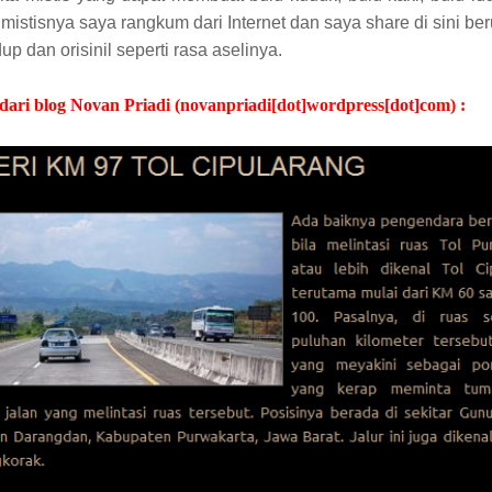
mistisnya saya rangkum dari Internet dan saya share di sini b
up dan orisinil seperti rasa aselinya.
 dari blog Novan Priadi (novanpriadi[dot]wordpress[dot]com) :