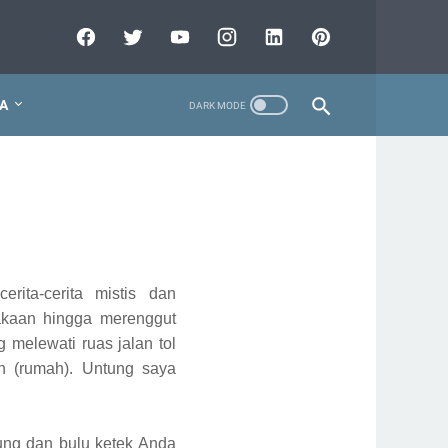
A
ita-cerita mistis dan
lakaan hingga merenggut
 melewati ruas jalan tol
an (rumah). Untung saya
dung dan bulu ketek Anda