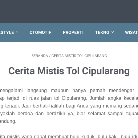
ESTYLE
OTOMOTIF
PROPERTI
TEKNO
WISAT
BERANDA
/
CERITA MISTIS TOL CIPULARANG
Cerita Mistis Tol Cipularang
ngalami langsung maupun hanya pernah mendengar cer
 terjadi di ruas jalan tol Cipularang. Jumlah angka kece
ng terjadi. Jadi berhati-hatilah bagi Anda yang memang sedang
yaklah berdoa dan berdzikir ya, biar selamat sampai tuju
Bandung.
erita mistis yang dapat membuat bulu kuduk, bulu kaki, bulu i